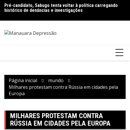
Ir
Pré-candidato, Sabugo tenta voltar à política carregando
Bolsonaro pede ao STF para receber os filhos no Dia dos
D
para
histórico de denúncias e investigações
Pais
de
o
V
conteúdo
Página inicial
mundo
Milhares protestam contra Rússia em cidades pela
Europa
MILHARES PROTESTAM CONTRA
RÚSSIA EM CIDADES PELA EUROPA