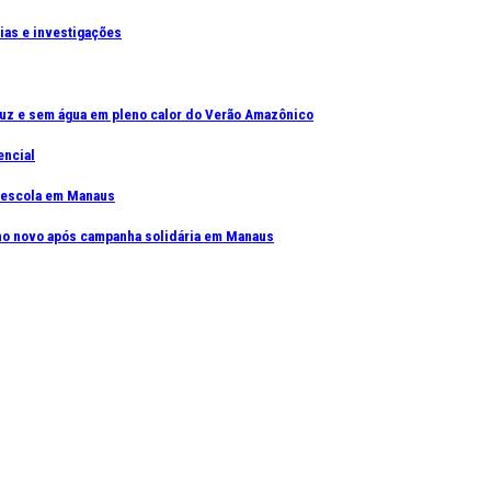
cias e investigações
uz e sem água em pleno calor do Verão Amazônico
encial
e escola em Manaus
elho novo após campanha solidária em Manaus