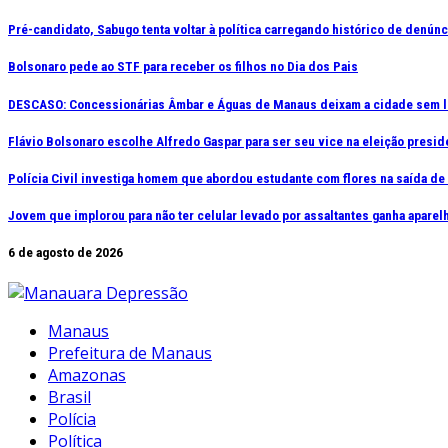
Ir
Pré-candidato, Sabugo tenta voltar à política carregando histórico de denún
para
Bolsonaro pede ao STF para receber os filhos no Dia dos Pais
o
conteúdo
DESCASO: Concessionárias Âmbar e Águas de Manaus deixam a cidade sem l
Flávio Bolsonaro escolhe Alfredo Gaspar para ser seu vice na eleição presid
Polícia Civil investiga homem que abordou estudante com flores na saída d
Jovem que implorou para não ter celular levado por assaltantes ganha apar
6 de agosto de 2026
Manaus
Prefeitura de Manaus
Amazonas
Brasil
Polícia
Política