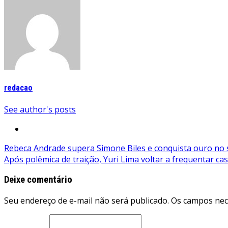
redacao
See author's posts
Navegação
Rebeca Andrade supera Simone Biles e conquista ouro no s
Após polêmica de traição, Yuri Lima voltar a frequentar cas
de
Post
Deixe comentário
Seu endereço de e-mail não será publicado. Os campos ne