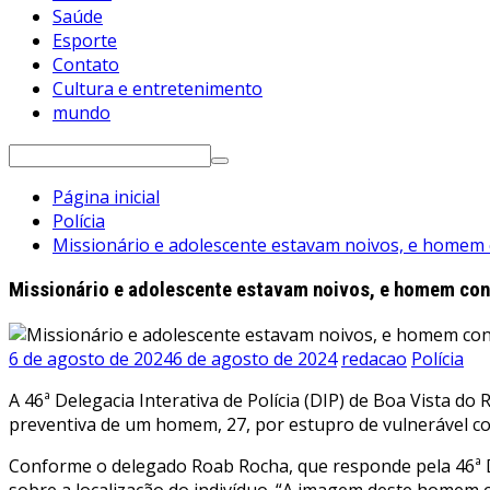
Saúde
Esporte
Contato
Cultura e entretenimento
mundo
Pesquisar
por:
Página inicial
Polícia
Missionário e adolescente estavam noivos, e homem c
Missionário e adolescente estavam noivos, e homem conve
6 de agosto de 2024
6 de agosto de 2024
redacao
Polícia
A 46ª Delegacia Interativa de Polícia (DIP) de Boa Vista 
preventiva de um homem, 27, por estupro de vulnerável co
Conforme o delegado Roab Rocha, que responde pela 46ª DI
sobre a localização do indivíduo. “A imagem deste homem