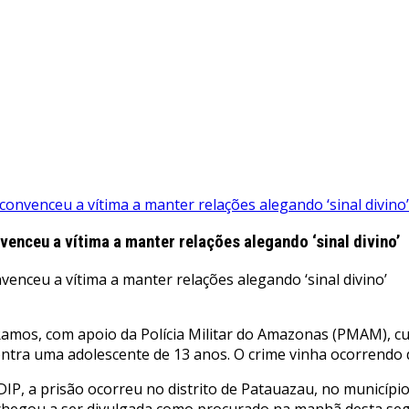
onvenceu a vítima a manter relações alegando ‘sinal divino’
nceu a vítima a manter relações alegando ‘sinal divino’
do Ramos, com apoio da Polícia Militar do Amazonas (PMAM), 
ntra uma adolescente de 13 anos. O crime vinha ocorrendo d
P, a prisão ocorreu no distrito de Patauazau, no município
 chegou a ser divulgada como procurado na manhã desta se