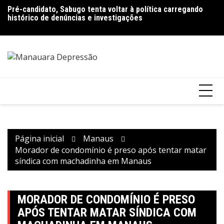
Ir
Pré-candidato, Sabugo tenta voltar à política carregando
Bolsonaro pede ao STF para receber os filhos no Dia dos
D
para
histórico de denúncias e investigações
Pais
de
o
V
conteúdo
Página inicial
Manaus
Morador de condomínio é preso após tentar matar
síndica com machadinha em Manaus
MORADOR DE CONDOMÍNIO É PRESO
APÓS TENTAR MATAR SÍNDICA COM