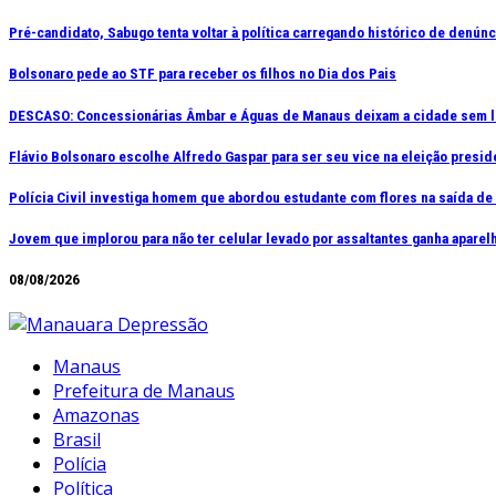
Ir
Pré-candidato, Sabugo tenta voltar à política carregando histórico de denún
para
Bolsonaro pede ao STF para receber os filhos no Dia dos Pais
o
conteúdo
DESCASO: Concessionárias Âmbar e Águas de Manaus deixam a cidade sem l
Flávio Bolsonaro escolhe Alfredo Gaspar para ser seu vice na eleição presid
Polícia Civil investiga homem que abordou estudante com flores na saída d
Jovem que implorou para não ter celular levado por assaltantes ganha apar
08/08/2026
Manaus
Prefeitura de Manaus
Amazonas
Brasil
Polícia
Política