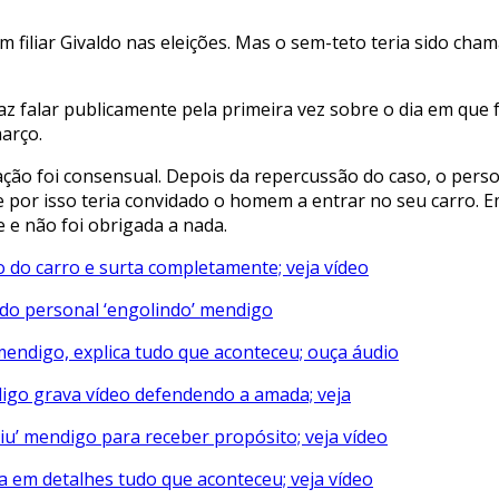
em filiar Givaldo nas eleições. Mas o sem-teto teria sido 
apaz falar publicamente pela primeira vez sobre o dia em q
março.
ação foi consensual. Depois da repercussão do caso, o perso
 por isso teria convidado o homem a entrar no seu carro. E
 e não foi obrigada a nada.
 do carro e surta completamente; veja vídeo
rido personal ‘engolindo’ mendigo
 mendigo, explica tudo que aconteceu; ouça áudio
digo grava vídeo defendendo a amada; veja
iu’ mendigo para receber propósito; veja vídeo
a em detalhes tudo que aconteceu; veja vídeo