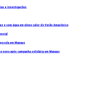
cias e investigações
uz e sem água em pleno calor do Verão Amazônico
encial
e escola em Manaus
elho novo após campanha solidária em Manaus