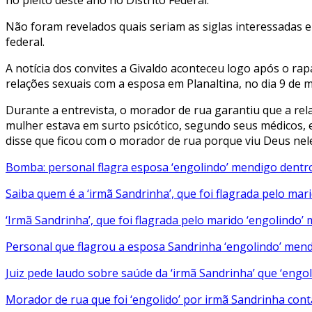
Não foram revelados quais seriam as siglas interessadas 
federal.
A notícia dos convites a Givaldo aconteceu logo após o r
relações sexuais com a esposa em Planaltina, no dia 9 de 
Durante a entrevista, o morador de rua garantiu que a rel
mulher estava em surto psicótico, segundo seus médicos, e
disse que ficou com o morador de rua porque viu Deus nele
Bomba: personal flagra esposa ‘engolindo’ mendigo dentro
Saiba quem é a ‘irmã Sandrinha’, que foi flagrada pelo ma
‘Irmã Sandrinha’, que foi flagrada pelo marido ‘engolindo’
Personal que flagrou a esposa Sandrinha ‘engolindo’ men
Juiz pede laudo sobre saúde da ‘irmã Sandrinha’ que ‘engol
Morador de rua que foi ‘engolido’ por irmã Sandrinha cont