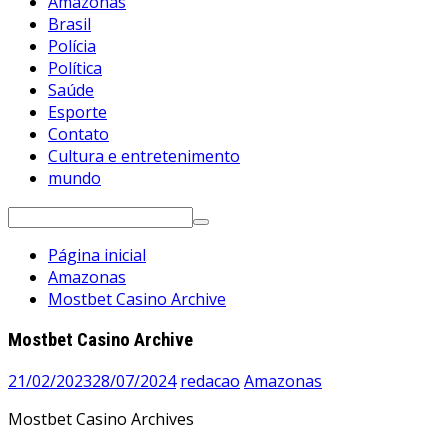
Amazonas
Brasil
Polícia
Política
Saúde
Esporte
Contato
Cultura e entretenimento
mundo
Pesquisar
por:
Página inicial
Amazonas
Mostbet Casino Archive
Mostbet Casino Archive
21/02/2023
28/07/2024
redacao
Amazonas
Mostbet Casino Archives