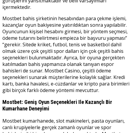
görüşlerini yansıtmaktadır ve belli varsayımları
içermektedir.
Mostbet bahis şirketinin hesabından para çekme işlemi,
kazançlar oyun bakiyesine yatırıldıktan sonra yapılabilir.
Oyuncunun kişisel hesabını girmesi, bir yöntem seçmesi,
ödeme tutarını belirtmesi empieza bir başvuru yapması”
“gerekir. Sitede kriket, futbol, tenis ve basketbol dahil
olmak üzere çok çeşitli spor dalları için çok çeşitli bahis
seçenekleri bulunmaktadır. Ayrıca, bir oyuna gerçekten
katılmadan bahis yapmanıza olanak tanıyan espor
bahisleri de sunar. Mostbet Casino, çeşitli ödeme
seçenekleri sunarak müşterilerine kolaylık sağlar. Kredi
kartı, banka havalesi, e-cüzdanlar ve kripto para birimleri
gibi birçok farklı ödeme yöntemi mevcuttur.
Mostbet: Geniş Oyun Seçenekleri Ile Kazançlı Bir
Kumarhane Deneyimi
Mostbet kumarhanede, slot makineleri, pasta oyunları,
canlı krupiyelerle gerçek zamanlı oyunlar ve spor