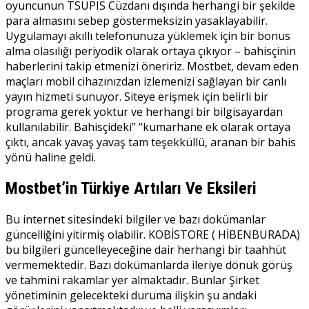
oyuncunun TSUPIS Cüzdanı dışında herhangi bir şekilde
para almasını sebep göstermeksizin yasaklayabilir.
Uygulamayı akıllı telefonunuza yüklemek için bir bonus
alma olasılığı periyodik olarak ortaya çıkıyor – bahisçinin
haberlerini takip etmenizi öneririz. Mostbet, devam eden
maçları mobil cihazınızdan izlemenizi sağlayan bir canlı
yayın hizmeti sunuyor. Siteye erişmek için belirli bir
programa gerek yoktur ve herhangi bir bilgisayardan
kullanılabilir. Bahisçideki” “kumarhane ek olarak ortaya
çıktı, ancak yavaş yavaş tam teşekküllü, aranan bir bahis
yönü haline geldi.
Mostbet’in Türkiye Artıları Ve Eksileri
Bu internet sitesindeki bilgiler ve bazı dokümanlar
güncelliğini yitirmiş olabilir. KOBİSTORE ( HİBENBURADA)
bu bilgileri güncelleyeceğine dair herhangi bir taahhüt
vermemektedir. Bazı dokümanlarda ileriye dönük görüş
ve tahmini rakamlar yer almaktadır. Bunlar Şirket
yönetiminin gelecekteki duruma ilişkin şu andaki