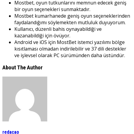
Mostbet, oyun tutkunlarını memnun edecek geniş
bir oyun seçenekleri sunmaktadır.
Mostbet kumarhanede geniş oyun seçeneklerinden
faydalandığımı söylemekten mutluluk duyuyorum.
Kullanıcı, düzenli bahis oynayabildiği ve
kazanabildiği için övüyor.
Android ve iOS için MostBet istemci yazılımı bölge
kısıtlaması olmadan indirilebilir ve 37 dili destekler
ve işlevsel olarak PC sürümünden daha üstündür.
About The Author
redacao