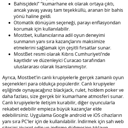
Bahisçideki” “kumarhane ek olarak ortaya çıktı,
ancak yavaş yavaş tam teşekküllü, aranan bir bahis
yönü haline geldi.
Otomatik dönüşüm seçeneği, parayı enflasyondan
korumak için kullanılabilir.
Mostbet, kullanıcılarına adil oyun deneyimi
sunmanın yanı sıra kazançlarını maksimize
etmelerini sağlamak için çeşitli fırsatlar sunar.
MostBet resmi olarak Kıbrıs Cumhuriyeti’nde
kayıtlıdır ve düzenleyici Curacao tarafından
uluslararası olarak lisanslanmıştır.
Ayrıca, Mostbet’in canlı krupiyelerle gerçek zamanlı oyun
seçenekleri para oldukça popülerdir. Canlı krupiyeler
eşliğinde oynayacağınız blackjack, rulet, holdem poker ve
daha fazlası, size gerçek bir kumarhane atmosferi sunar.
Canlı krupiyelerle iletişim kurabilir, diğer oyuncularla
rekabet edebilir empieza büyük kazançlar elde
edebilirsiniz. Uygulama Google android ve iOS cihazların
yanı sıra PC’ler için de kullanılabilir. İndirmek için sah web
sitesini ziyaret edin ve indirme düğmesine tıklayın.