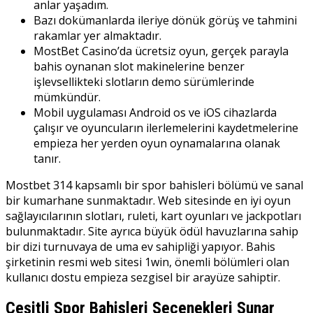
anlar yaşadım.
Bazı dokümanlarda ileriye dönük görüş ve tahmini
rakamlar yer almaktadır.
MostBet Casino’da ücretsiz oyun, gerçek parayla
bahis oynanan slot makinelerine benzer
işlevsellikteki slotların demo sürümlerinde
mümkündür.
Mobil uygulaması Android os ve iOS cihazlarda
çalışır ve oyuncuların ilerlemelerini kaydetmelerine
empieza her yerden oyun oynamalarına olanak
tanır.
Mostbet 314 kapsamlı bir spor bahisleri bölümü ve sanal
bir kumarhane sunmaktadır. Web sitesinde en iyi oyun
sağlayıcılarının slotları, ruleti, kart oyunları ve jackpotları
bulunmaktadır. Site ayrıca büyük ödül havuzlarına sahip
bir dizi turnuvaya de uma ev sahipliği yapıyor. Bahis
şirketinin resmi web sitesi 1win, önemli bölümleri olan
kullanıcı dostu empieza sezgisel bir arayüze sahiptir.
Çeşitli Spor Bahisleri Seçenekleri Sunar