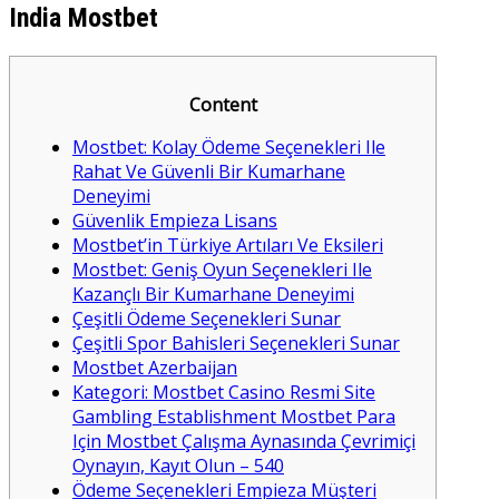
India Mostbet
Content
Mostbet: Kolay Ödeme Seçenekleri Ile
Rahat Ve Güvenli Bir Kumarhane
Deneyimi
Güvenlik Empieza Lisans
Mostbet’in Türkiye Artıları Ve Eksileri
Mostbet: Geniş Oyun Seçenekleri Ile
Kazançlı Bir Kumarhane Deneyimi
Çeşitli Ödeme Seçenekleri Sunar
Çeşitli Spor Bahisleri Seçenekleri Sunar
Mostbet Azerbaijan
Kategori: Mostbet Casino Resmi Site
Gambling Establishment Mostbet Para
Için Mostbet Çalışma Aynasında Çevrimiçi
Oynayın, Kayıt Olun – 540
Ödeme Seçenekleri Empieza Müşteri