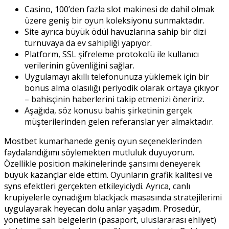
Casino, 100’den fazla slot makinesi de dahil olmak
üzere geniş bir oyun koleksiyonu sunmaktadır.
Site ayrıca büyük ödül havuzlarına sahip bir dizi
turnuvaya da ev sahipliği yapıyor.
Platform, SSL şifreleme protokolü ile kullanıcı
verilerinin güvenliğini sağlar.
Uygulamayı akıllı telefonunuza yüklemek için bir
bonus alma olasılığı periyodik olarak ortaya çıkıyor
– bahisçinin haberlerini takip etmenizi öneririz.
Aşağıda, söz konusu bahis şirketinin gerçek
müşterilerinden gelen referanslar yer almaktadır.
Mostbet kumarhanede geniş oyun seçeneklerinden
faydalandığımı söylemekten mutluluk duyuyorum.
Özellikle position makinelerinde şansımı deneyerek
büyük kazançlar elde ettim. Oyunların grafik kalitesi ve
syns efektleri gerçekten etkileyiciydi. Ayrıca, canlı
krupiyelerle oynadığım blackjack masasında stratejilerimi
uygulayarak heyecan dolu anlar yaşadım. Prosedür,
yönetime sah belgelerin (pasaport, uluslararası ehliyet)