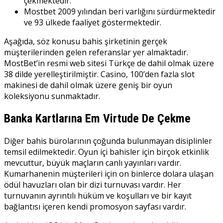
çekmektedir.
Mostbet 2009 yılından beri varlığını sürdürmektedir
ve 93 ülkede faaliyet göstermektedir.
Aşağıda, söz konusu bahis şirketinin gerçek
müşterilerinden gelen referanslar yer almaktadır.
MostBet’in resmi web sitesi Türkçe de dahil olmak üzere
38 dilde yerelleştirilmiştir. Casino, 100’den fazla slot
makinesi de dahil olmak üzere geniş bir oyun
koleksiyonu sunmaktadır.
Banka Kartlarına Em Virtude De Çekme
Diğer bahis bürolarının çoğunda bulunmayan disiplinler
temsil edilmektedir. Oyun içi bahisler için birçok etkinlik
mevcuttur, büyük maçların canlı yayınları vardır.
Kumarhanenin müşterileri için on binlerce dolara ulaşan
ödül havuzları olan bir dizi turnuvası vardır. Her
turnuvanın ayrıntılı hüküm ve koşulları ve bir kayıt
bağlantısı içeren kendi promosyon sayfası vardır.