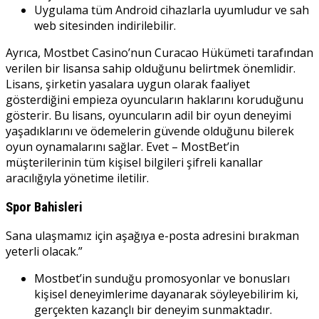
Uygulama tüm Android cihazlarla uyumludur ve sah
web sitesinden indirilebilir.
Ayrıca, Mostbet Casino’nun Curacao Hükümeti tarafından
verilen bir lisansa sahip olduğunu belirtmek önemlidir.
Lisans, şirketin yasalara uygun olarak faaliyet
gösterdiğini empieza oyuncuların haklarını koruduğunu
gösterir. Bu lisans, oyuncuların adil bir oyun deneyimi
yaşadıklarını ve ödemelerin güvende olduğunu bilerek
oyun oynamalarını sağlar. Evet – MostBet’in
müşterilerinin tüm kişisel bilgileri şifreli kanallar
aracılığıyla yönetime iletilir.
Spor Bahisleri
Sana ulaşmamız için aşağıya e-posta adresini bırakman
yeterli olacak.”
Mostbet’in sunduğu promosyonlar ve bonusları
kişisel deneyimlerime dayanarak söyleyebilirim ki,
gerçekten kazançlı bir deneyim sunmaktadır.