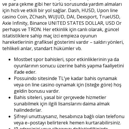
ve para çekme gibi her türlü sorusunda yardım almaları
için hızlı ve etkili bir yol sağlar. Dash, HUSD, Upon line
casino Coin, ZChash, WUJUD, DAI, Dexsport, TrueUSD,
Axie Infinity, Binance UNITED STATES DOLLAR, USD Or
perhaps ve TRON. Her etkinlik için canlı olarak, güncel
istatistiklere sahip maç izci empieza oyunun
hareketlerinin grafiksel gösterimi vardır – saldırı yönleri,
tehlikeli anlar, standart hükümler vb.
Mostbet spor bahisleri, spor etkinliklerinin ya da
oyunlarının sonucu üzerine bahis yapma faaliyetini
ifade eder.
Possuindo sitesinde TL’ye kadar bahis oynamak
veya on line casino oynamak için (isteğe göre) hoş
geldin bonusu vardır.
Bahis siteleri, yasal bir çerçevede hizmetler
sunabilmek için ilgili lisanslarını daima almak
halindedırlar.
Şifreyi unuttuysanız, hesabınıza bağlı olan telefonu
veya e–postayı belirterek hemen kurtarabilirsiniz.
IP adresinizi veya cihazınızı değiştirdiğinizde,