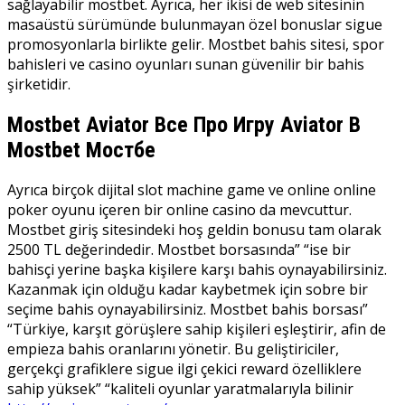
sağlayabilir mostbet. Ayrıca, her ikisi de web sitesinin
masaüstü sürümünde bulunmayan özel bonuslar sigue
promosyonlarla birlikte gelir. Mostbet bahis sitesi, spor
bahisleri ve casino oyunları sunan güvenilir bir bahis
şirketidir.
Mostbet Aviator Все Про Игру Aviator В
Mostbet Мостбе
Ayrıca birçok dijital slot machine game ve online online
poker oyunu içeren bir online casino da mevcuttur.
Mostbet giriş sitesindeki hoş geldin bonusu tam olarak
2500 TL değerindedir. Mostbet borsasında” “ise bir
bahisçi yerine başka kişilere karşı bahis oynayabilirsiniz.
Kazanmak için olduğu kadar kaybetmek için sobre bir
seçime bahis oynayabilirsiniz. Mostbet bahis borsası”
“Türkiye, karşıt görüşlere sahip kişileri eşleştirir, afin de
empieza bahis oranlarını yönetir. Bu geliştiriciler,
gerçekçi grafiklere sigue ilgi çekici reward özelliklere
sahip yüksek” “kaliteli oyunlar yaratmalarıyla bilinir