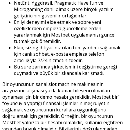
NetEnt, Yggdrasil, Pragmatic Have fun ve
Microgaming dahil olmak üzere birçok yazılım
geliştiricinin güvenilir ortağıdırlar.
En iyi deneyimi elde etmek ve sobre yeni
özelliklerden empieza güncellemelerden
yararlanmak için Mostbet uygulamanızı güncel
tutmak çok önemlidir.
Ekip, sizing ihtiyacınız olan tüm yardımı sağlamak
için canlı sohbet, e-posta empieza telefon
aracılığıyla 7/24 hizmetinizdedir.
Bu süre zarfında şirket ismini değiştirme gereği
duymadı ve büyük bir skandala karışmadı.
Bir oyuncunun sanal slot machine makinesinin
arayüzüne alışması ya da kumar bileşeni olmadan
oynaması için bir demo hesabı gereklidir. Mostbet bir”
“oyuncuyla yaptığı finansal işlemlerin meşruiyetini
sağlamak ve oyuncunun kurallara uygunluğunu
doğrulamak için gereklidir. Örneğin, bir oyuncunun
Mostbet yalnızca bir hesabı olmalıdır, kullanıcı eighteen
yaşından büyük olmalıdır. Bilgileriniz doğrulanmadan