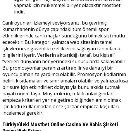
yapmak için mükemmel bir yer olacaktır mostbet
indir.
Canlı oyunları izlemeyi seviyorsanız, bu çevrimiçi
kumarhanenin dünya çapındaki tüm önemli spor
etkinliklerinde canlı maçlar sunduğunu bilmek sizi mutlu
edecektir. Bu kategori yalnızca web sitesinin temel
işlevlerini ve güvenlik özelliklerini sağlayan tanımlama
bilgilerini içerir. Verilerin aktarıldığı taraf, bu kişisel”
“verileri dünyanın her yerindeki sunucularda saklayabilir.
Bu promosyonlar paranızı artırabilir ve daha iyi bir
oyuncu olmanıza yardımcı olabilir. Promosyon kodlarının
belirli kısıtlamaları ve sınırlamaları olabilir ve yalnızca kısa
bir süre için etkindirler; dolayısıyla bunu akılda tutmak
hayati önem taşır. Müşterilerin, teklifi anladığından
empieza kriterleri yerine getirebildiğinden emin olmak
için kodu kullanmadan önce şartlar empieza koşulları
incelemesi gerekir.
Türkiye’deki Mostbet Online Casino Ve Bahis Şirketi