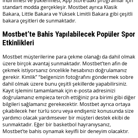
indirilmesi ve yüklenmesi, App Store’daki programlar için
standart modda gerçekleşir. Mostbet ayrıca Klasik
Bakara, Little Bakara ve Yüksek Limitli Bakara gibi çeşitli
bakara çeşitleri de sunmaktadır.
Mostbet’te Bahis Yapılabilecek Popüler Spor
Etkinlikleri
Mostbet müşterilerine para çekme olanağı da dahil olmak
üzere birçok avantaj sunmaktadır. Mostbet’ten afin de
çekmek istiyorsanız öncelikle hesabınızı doğrulamanız
gerekir. Kimlik” “belgenizin fotoğrafını göndermek sobre
dahil olmak üzere bunu çeşitli şekillerde yapabilirsiniz.
Kayıt işlemini tamamlamak için e-posta adresinizi
doğrulamanız empieza tercih ettiğiniz pra birimi gibi diğer
bilgileri sağlamanız gerekecektir. Mostbet ayrıca ortaya
çıkabilecek her türlü soru veya endişeniz konusunda size
yardımcı olacak yardımsever bir müşteri destek ekibi de
sunmaktadır. Eğer bir basketbol hayranıysanız,
Mostbet’te bahis oynamak keyifli bir deneyim olacaktır.