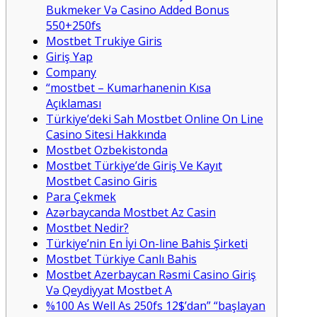
Bukmeker Və Casino Added Bonus
550+250fs
Mostbet Trukiye Giris
Giriş Yap
Company
“mostbet – Kumarhanenin Kısa
Açıklaması
Türkiye’deki Sah Mostbet Online On Line
Casino Sitesi Hakkında
Mostbet Ozbekistonda
Mostbet Türkiye’de Giriş Ve Kayıt
Mostbet Casino Giris
Para Çekmek
Azərbaycanda Mostbet Az Casin
Mostbet Nedir?
Türkiye’nin En İyi On-line Bahis Şirketi
Mostbet Türkiye Canlı Bahis
Mostbet Azerbaycan Rəsmi Casino Giriş
Və Qeydiyyat Mostbet A
%100 As Well As 250fs 12$’dan” “başlayan