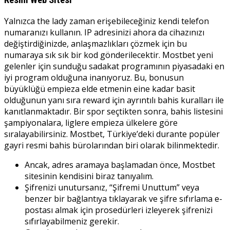
Resmi Web Sitesi
Yalnızca the lady zaman erişebileceğiniz kendi telefon
numaranızı kullanın. IP adresinizi ahora da cihazınızı
değiştirdiğinizde, anlaşmazlıkları çözmek için bu
numaraya sık sık bir kod gönderilecektir. Mostbet yeni
gelenler için sunduğu sadakat programının piyasadaki en
iyi program olduğuna inanıyoruz. Bu, bonusun
büyüklüğü empieza elde etmenin eine kadar basit
olduğunun yanı sıra reward için ayrıntılı bahis kuralları ile
kanıtlanmaktadır. Bir spor seçtikten sonra, bahis listesini
şampiyonalara, liglere empieza ülkelere göre
sıralayabilirsiniz. Mostbet, Türkiye’deki durante popüler
gayri resmi bahis bürolarından biri olarak bilinmektedir.
Ancak, adres aramaya başlamadan önce, Mostbet
sitesinin kendisini biraz tanıyalım.
Şifrenizi unutursanız, “Şifremi Unuttum” veya
benzer bir bağlantıya tıklayarak ve şifre sıfırlama e-
postası almak için prosedürleri izleyerek şifrenizi
sıfırlayabilmeniz gerekir.