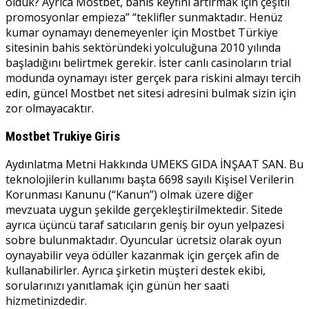
olduk? Ayrıca Mostbet, bahis keyfini artırmak için çeşitli
promosyonlar empieza” “teklifler sunmaktadır. Henüz
kumar oynamayı denemeyenler için Mostbet Türkiye
sitesinin bahis sektöründeki yolculuğuna 2010 yılında
başladığını belirtmek gerekir. İster canlı casinoların trial
modunda oynamayı ister gerçek para riskini almayı tercih
edin, güncel Mostbet net sitesi adresini bulmak sizin için
zor olmayacaktır.
Mostbet Trukiye Giris
Aydınlatma Metni Hakkında UMEKS GIDA İNŞAAT SAN. Bu
teknolojilerin kullanımı başta 6698 sayılı Kişisel Verilerin
Korunması Kanunu (“Kanun”) olmak üzere diğer
mevzuata uygun şekilde gerçekleştirilmektedir. Sitede
ayrıca üçüncü taraf satıcıların geniş bir oyun yelpazesi
sobre bulunmaktadır. Oyuncular ücretsiz olarak oyun
oynayabilir veya ödüller kazanmak için gerçek afin de
kullanabilirler. Ayrıca şirketin müşteri destek ekibi,
sorularınızı yanıtlamak için günün her saati
hizmetinizdedir.