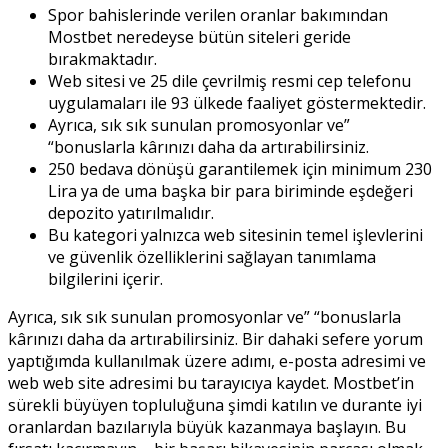
Spor bahislerinde verilen oranlar bakımından
Mostbet neredeyse bütün siteleri geride
bırakmaktadır.
Web sitesi ve 25 dile çevrilmiş resmi cep telefonu
uygulamaları ile 93 ülkede faaliyet göstermektedir.
Ayrıca, sık sık sunulan promosyonlar ve”
“bonuslarla kârınızı daha da artırabilirsiniz.
250 bedava dönüşü garantilemek için minimum 230
Lira ya de uma başka bir para biriminde eşdeğeri
depozito yatırılmalıdır.
Bu kategori yalnızca web sitesinin temel işlevlerini
ve güvenlik özelliklerini sağlayan tanımlama
bilgilerini içerir.
Ayrıca, sık sık sunulan promosyonlar ve” “bonuslarla
kârınızı daha da artırabilirsiniz. Bir dahaki sefere yorum
yaptığımda kullanılmak üzere adımı, e-posta adresimi ve
web web site adresimi bu tarayıcıya kaydet. Mostbet’in
sürekli büyüyen topluluğuna şimdi katılın ve durante iyi
oranlardan bazılarıyla büyük kazanmaya başlayın. Bu