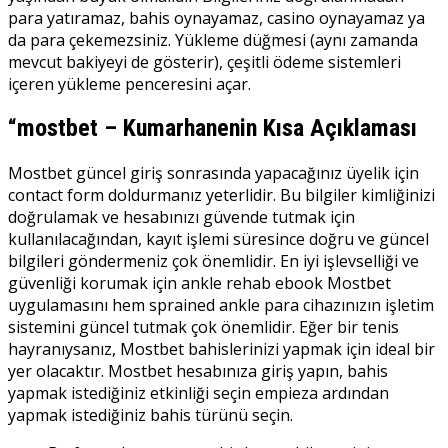
para yatıramaz, bahis oynayamaz, casino oynayamaz ya
da para çekemezsiniz. Yükleme düğmesi (aynı zamanda
mevcut bakiyeyi de gösterir), çeşitli ödeme sistemleri
içeren yükleme penceresini açar.
“mostbet – Kumarhanenin Kısa Açıklaması
Mostbet güncel giriş sonrasında yapacağınız üyelik için
contact form doldurmanız yeterlidir. Bu bilgiler kimliğinizi
doğrulamak ve hesabınızı güvende tutmak için
kullanılacağından, kayıt işlemi süresince doğru ve güncel
bilgileri göndermeniz çok önemlidir. En iyi işlevselliği ve
güvenliği korumak için ankle rehab ebook Mostbet
uygulamasını hem sprained ankle para cihazınızın işletim
sistemini güncel tutmak çok önemlidir. Eğer bir tenis
hayranıysanız, Mostbet bahislerinizi yapmak için ideal bir
yer olacaktır. Mostbet hesabınıza giriş yapın, bahis
yapmak istediğiniz etkinliği seçin empieza ardından
yapmak istediğiniz bahis türünü seçin.