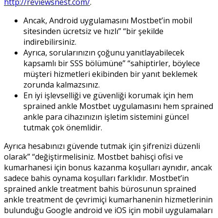
http://reviewsnest.com/
.
Ancak, Android uygulamasını Mostbet’in mobil
sitesinden ücretsiz ve hızlı” “bir şekilde
indirebilirsiniz.
Ayrıca, sorularınızın çoğunu yanıtlayabilecek
kapsamlı bir SSS bölümüne” “sahiptirler, böylece
müşteri hizmetleri ekibinden bir yanıt beklemek
zorunda kalmazsınız.
En iyi işlevselliği ve güvenliği korumak için hem
sprained ankle Mostbet uygulamasını hem sprained
ankle para cihazınızın işletim sistemini güncel
tutmak çok önemlidir.
Ayrıca hesabınızı güvende tutmak için şifrenizi düzenli
olarak” “değiştirmelisiniz. Mostbet bahisçi ofisi ve
kumarhanesi için bonus kazanma koşulları aynıdır, ancak
sadece bahis oynama koşulları farklıdır. Mostbet’in
sprained ankle treatment bahis bürosunun sprained
ankle treatment de çevrimiçi kumarhanenin hizmetlerinin
bulunduğu Google android ve iOS için mobil uygulamaları