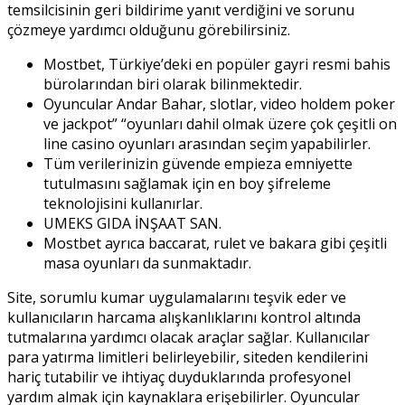
temsilcisinin geri bildirime yanıt verdiğini ve sorunu
çözmeye yardımcı olduğunu görebilirsiniz.
Mostbet, Türkiye’deki en popüler gayri resmi bahis
bürolarından biri olarak bilinmektedir.
Oyuncular Andar Bahar, slotlar, video holdem poker
ve jackpot” “oyunları dahil olmak üzere çok çeşitli on
line casino oyunları arasından seçim yapabilirler.
Tüm verilerinizin güvende empieza emniyette
tutulmasını sağlamak için en boy şifreleme
teknolojisini kullanırlar.
UMEKS GIDA İNŞAAT SAN.
Mostbet ayrıca baccarat, rulet ve bakara gibi çeşitli
masa oyunları da sunmaktadır.
Site, sorumlu kumar uygulamalarını teşvik eder ve
kullanıcıların harcama alışkanlıklarını kontrol altında
tutmalarına yardımcı olacak araçlar sağlar. Kullanıcılar
para yatırma limitleri belirleyebilir, siteden kendilerini
hariç tutabilir ve ihtiyaç duyduklarında profesyonel
yardım almak için kaynaklara erişebilirler. Oyuncular