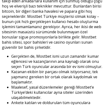
takip eden arkada?lara kullanım için sunmuş olduğu çoğu
hoş ve elverişli bazı teknikler mevcuttur. Bunlardan birisi
bitcoin, bir diğeri banka havalesi ve papara gibi hoş
seçeneklerdir. Mostbet Türkiye müşterisi olmak kolay –
bunun çok hızlı gerçekleşen kullanıcı hesabı oluşturma
işlemini tamamlamanız gerekiyor. Ayrıca, her ikisi de web
sitesinin masaüstü sürümünde bulunmayan özel
bonuslar sigue promosyonlarla birlikte gelir. Mostbet
bahis sitesi, spor bahisleri ve casino oyunları sunan
güvenilir bir bahis şirketidir.
Gerçekten de, Mostbet ismi uzun zamandır kumar
eğlencesi ve kazançlarının ana kaynağı olarak onu
seçen Türk oyuncular arasında bir ev ismi olmuştur.
Kazanan ekibin bir parçası olmak istiyorsanız, tek
yapmanız gereken bir ortak olarak kaydolmak ve
başlamaktır.
Maalesef, yasal düzenlemeler gereği Mostbet’e
Türkiye’deki kullanıcılar ayna siteler üzerinden
ulaşabilmektedir.
Ankete katılan ve doldurulan tüm oyunculara