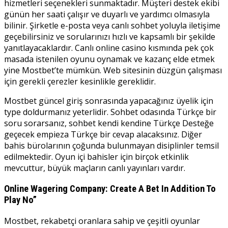
hizmetleri seçenekleri sunmaktadır. Müşteri destek ekibi
günün her saati çalışır ve duyarlı ve yardımcı olmasıyla
bilinir. Şirketle e-posta veya canlı sohbet yoluyla iletişime
geçebilirsiniz ve sorularınızı hızlı ve kapsamlı bir şekilde
yanıtlayacaklardır. Canlı online casino kısmında pek çok
masada istenilen oyunu oynamak ve kazanç elde etmek
yine Mostbet’te mümkün. Web sitesinin düzgün çalışması
için gerekli çerezler kesinlikle gereklidir.
Mostbet güncel giriş sonrasında yapacağınız üyelik için
type doldurmanız yeterlidir. Sohbet odasında Türkçe bir
soru sorarsanız, sohbet kendi kendine Türkçe Desteğe
geçecek empieza Türkçe bir cevap alacaksınız. Diğer
bahis bürolarının çoğunda bulunmayan disiplinler temsil
edilmektedir. Oyun içi bahisler için birçok etkinlik
mevcuttur, büyük maçların canlı yayınları vardır.
Online Wagering Company: Create A Bet In Addition To
Play No”
Mostbet, rekabetçi oranlara sahip ve çeşitli oyunlar