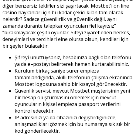
diğer benzersiz teklifler sizi şaşırtacak. Mostbet’i on line
casino hayranları için bu kadar çekici kılan tam olarak
nelerdir? Sadece güvenilirlik ve güvenlik değil, aynı
zamanda durante talepkar oyuncuları fiel kayıtsız”
“bırakmayacak çeşitli oyunlar. Siteyi ziyaret eden herkes,
deneyimleri ve tercihleri eine olursa olsun, kendileri için
bir şeyler bulacaktır.
Şifreyi unuttuysanız, hesabınıza bağlı olan telefonu
ya da e–postayı belirterek hemen kurtarabilirsiniz.
Kurulum birkaç saniye sürer empieza
tamamlandığında, akıllı telefonun çalışma ekranında
Mostbet logosuna sahip bir kısayol görünecektir.
Güvenlik servisi, mevcut Mostbet müşterisinin yeni
bir hesap oluşturmasını önlemek için mevcut
oyuncuların kişisel empieza pasaport verilerini
kontrol edecektir.
IP adresinizi ya da cihazınızı değiştirdiğinizde,
anlaşmazlıkları çözmek için bu numaraya sık sık bir
kod gönderilecektir.