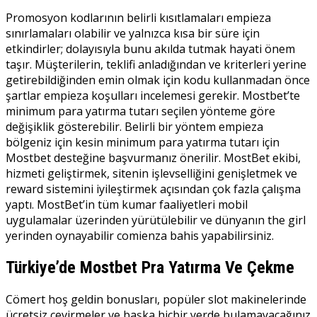
Promosyon kodlarının belirli kısıtlamaları empieza
sınırlamaları olabilir ve yalnızca kısa bir süre için
etkindirler; dolayısıyla bunu akılda tutmak hayati önem
taşır. Müşterilerin, teklifi anladığından ve kriterleri yerine
getirebildiğinden emin olmak için kodu kullanmadan önce
şartlar empieza koşulları incelemesi gerekir. Mostbet’te
minimum para yatırma tutarı seçilen yönteme göre
değişiklik gösterebilir. Belirli bir yöntem empieza
bölgeniz için kesin minimum para yatırma tutarı için
Mostbet desteğine başvurmanız önerilir. MostBet ekibi,
hizmeti geliştirmek, sitenin işlevselliğini genişletmek ve
reward sistemini iyileştirmek açısından çok fazla çalışma
yaptı. MostBet’in tüm kumar faaliyetleri mobil
uygulamalar üzerinden yürütülebilir ve dünyanın the girl
yerinden oynayabilir comienza bahis yapabilirsiniz.
Türkiye’de Mostbet Pra Yatırma Ve Çekme
Cömert hoş geldin bonusları, popüler slot makinelerinde
ücretsiz çevirmeler ve başka hiçbir yerde bulamayacağınız