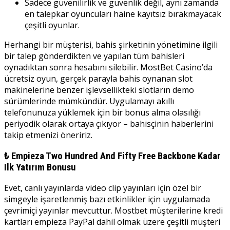
Sadece güvenilirlik ve güvenlik değil, aynı zamanda
en talepkar oyuncuları haine kayıtsız bırakmayacak
çeşitli oyunlar.
Herhangi bir müşterisi, bahis şirketinin yönetimine ilgili
bir talep gönderdikten ve yapılan tüm bahisleri
oynadıktan sonra hesabını silebilir. MostBet Casino’da
ücretsiz oyun, gerçek parayla bahis oynanan slot
makinelerine benzer işlevsellikteki slotların demo
sürümlerinde mümkündür. Uygulamayı akıllı
telefonunuza yüklemek için bir bonus alma olasılığı
periyodik olarak ortaya çıkıyor – bahisçinin haberlerini
takip etmenizi öneririz.
₺ Empieza Two Hundred And Fifty Free Backbone Kadar
Ilk Yatırım Bonusu
Evet, canlı yayınlarda video clip yayınları için özel bir
simgeyle işaretlenmiş bazı etkinlikler için uygulamada
çevrimiçi yayınlar mevcuttur. Mostbet müşterilerine kredi
kartları empieza PayPal dahil olmak üzere çeşitli müşteri