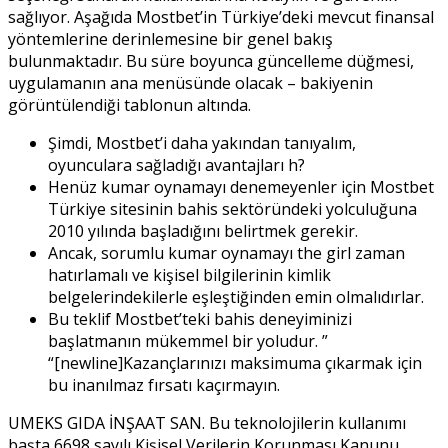
sağlıyor. Aşağıda Mostbet’in Türkiye’deki mevcut finansal
yöntemlerine derinlemesine bir genel bakış
bulunmaktadır. Bu süre boyunca güncelleme düğmesi,
uygulamanın ana menüsünde olacak – bakiyenin
görüntülendiği tablonun altında.
Şimdi, Mostbet’i daha yakından tanıyalım,
oyunculara sağladığı avantajları h?
Henüz kumar oynamayı denemeyenler için Mostbet
Türkiye sitesinin bahis sektöründeki yolculuğuna
2010 yılında başladığını belirtmek gerekir.
Ancak, sorumlu kumar oynamayı the girl zaman
hatırlamalı ve kişisel bilgilerinin kimlik
belgelerindekilerle eşleştiğinden emin olmalıdırlar.
Bu teklif Mostbet’teki bahis deneyiminizi
başlatmanın mükemmel bir yoludur. ”
“[newline]Kazançlarınızı maksimuma çıkarmak için
bu inanılmaz fırsatı kaçırmayın.
UMEKS GIDA İNŞAAT SAN. Bu teknolojilerin kullanımı
başta 6698 sayılı Kişisel Verilerin Korunması Kanunu