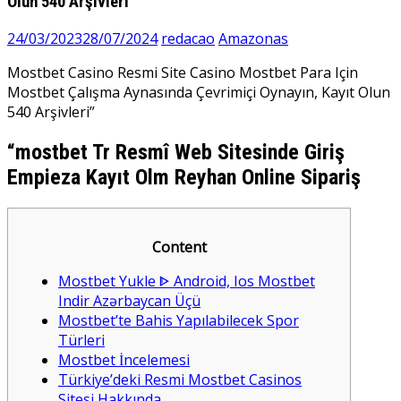
Olun 540 Arşivleri
24/03/2023
28/07/2024
redacao
Amazonas
Mostbet Casino Resmi Site Casino Mostbet Para Için
Mostbet Çalışma Aynasında Çevrimiçi Oynayın, Kayıt Olun
540 Arşivleri”
“mostbet Tr Resmî Web Sitesinde Giriş
Empieza Kayıt Olm Reyhan Online Sipariş
Content
Mostbet Yukle ᐈ Android, Ios Mostbet
Indir Azərbaycan Üçü
Mostbet’te Bahis Yapılabilecek Spor
Türleri
Mostbet İncelemesi
Türkiye’deki Resmi Mostbet Casinos
Sitesi Hakkında