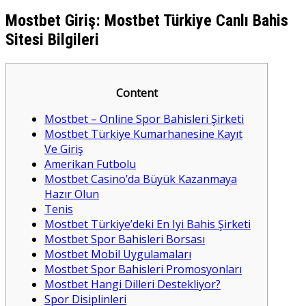
Mostbet Giriş: Mostbet Türkiye Canlı Bahis
Sitesi Bilgileri
Content
Mostbet – Online Spor Bahisleri Şirketi
Mostbet Türkiye Kumarhanesine Kayıt
Ve Giriş
Amerikan Futbolu
Mostbet Casino’da Büyük Kazanmaya
Hazır Olun
Tenis
Mostbet Türkiye’deki En Iyi Bahis Şirketi
Mostbet Spor Bahisleri Borsası
Mostbet Mobil Uygulamaları
Mostbet Spor Bahisleri Promosyonları
Mostbet Hangi Dilleri Destekliyor?
Spor Disiplinleri