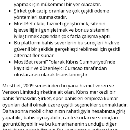
yapmak için mükemmel bir yer olacaktır.
Şirket çok cazip oranlar ve çok çeşitli ödeme
yöntemleri sunmaktadır.
MostBet ekibi, hizmeti geliştirmek, sitenin
işlevselliğini genişletmek ve bonus sistemini
iyileştirmek açısından çok fazla çalışma yaptı.
Bu platform bahis severlerin bu süreçleri hızlı ve
güvenli bir şekilde gerçekleştirebilmesi için çeşitli
alternatifler sunar.
MostBet resmi” “olarak Kıbrıs Cumhuriyeti’nde
kayıtlıdır ve düzenleyici Curacao tarafından
uluslararası olarak lisanslanmıştır.
Mostbet, 2009 senesinden bu yana hizmet veren ve
Venson Limited şirketine ait olan, Kıbrıs merkezli bir
bahis firmasıdır. Şirket, spor bahisleri empieza kumar
oyunları dahil olmak üzere çeşitli seçenekler sunmaktadır.
Daha sonra mobil cihazınızın rahatlığıyla hesabınıza giriş
yapabilir, bahis oynayabilir, canlı skorları ve sonuçları
görüntüleyebilir ve bu kumarhanenin sunduğu diğer