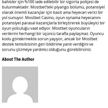
bahisler için %100 iade edilebilir bir sigorta poliçesi de
bulunmaktadır. Mostbet’teki piyango bölümü, potansiyel
olarak önemli kazançlar için basit ama heyecan verici bir
yol sunuyor. Mostbet Casino, oyun oynama heyecanını
potansiyel parasal kazançlarla birleştirerek büyüleyici bir
oyun yolculuğu vaat ediyor. Mostbet oyuncuların
verilerini herhangi bir üçüncü tarafla paylaşmaz. Oyuncu
kodu göndermekte sorun yaşıyor, ancak bir Mostbet
destek temsilcisinin geri bildirime yanıt verdiğini ve
sorunu çözmeye yardımcı olduğunu görebilirsiniz.
About The Author