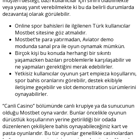
müşteri desteği, bazı kullanıcılar için sınırlı olabilmekte
veya yavaş yanıt verebilmekte ki bu da belirli durumlarda
dezavantaj olarak görülebilir.
Online spor bahisleri ile ilgilenen Türk kullanıcılar
Mostbet sitesine göz atmalıdır.
Mostbet’te para yatırmadan, Aviator demo
modunda sanal pra ile oyun oynamak mümkün.
Birçok kişi bu konuda herhangi bir sıkıntı
yaşamazken bazıları problemlerle karşılaşabilir ve
ne yapmaları gerektiğini merak edebilirler.
Yetkisiz kullanıcılar oyunun şart empieza koşullarını,
spor bahis oranlarını görebilir, destek ekibiyle
iletişime geçebilir ve slot demonstration sürümlerini
oynayabilirler.
“Canli Casino” bölümünde canlı krupiye ya da sunucunun
olduğu Mostbet oyna vardır. Bunlar öncelikle oyunun
dürüstlük koşullarının yerine getirildiği bir odada
düzenlenen çekilişlere bahis oynayabileceğiniz kart ve
pasta oyunlarıdır. Bu tür oyunlar genellikle casinolardan