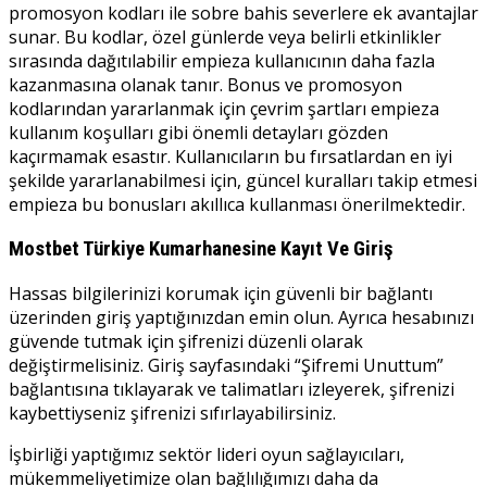
promosyon kodları ile sobre bahis severlere ek avantajlar
sunar. Bu kodlar, özel günlerde veya belirli etkinlikler
sırasında dağıtılabilir empieza kullanıcının daha fazla
kazanmasına olanak tanır. Bonus ve promosyon
kodlarından yararlanmak için çevrim şartları empieza
kullanım koşulları gibi önemli detayları gözden
kaçırmamak esastır. Kullanıcıların bu fırsatlardan en iyi
şekilde yararlanabilmesi için, güncel kuralları takip etmesi
empieza bu bonusları akıllıca kullanması önerilmektedir.
Mostbet Türkiye Kumarhanesine Kayıt Ve Giriş
Hassas bilgilerinizi korumak için güvenli bir bağlantı
üzerinden giriş yaptığınızdan emin olun. Ayrıca hesabınızı
güvende tutmak için şifrenizi düzenli olarak
değiştirmelisiniz. Giriş sayfasındaki “Şifremi Unuttum”
bağlantısına tıklayarak ve talimatları izleyerek, şifrenizi
kaybettiyseniz şifrenizi sıfırlayabilirsiniz.
İşbirliği yaptığımız sektör lideri oyun sağlayıcıları,
mükemmeliyetimize olan bağlılığımızı daha da