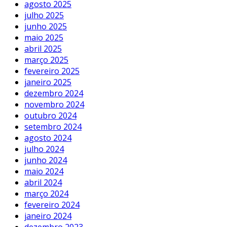
agosto 2025
julho 2025
junho 2025
maio 2025
abril 2025
março 2025
fevereiro 2025
janeiro 2025
dezembro 2024
novembro 2024
outubro 2024
setembro 2024
agosto 2024
julho 2024
junho 2024
maio 2024
abril 2024
março 2024
fevereiro 2024
janeiro 2024
dezembro 2023