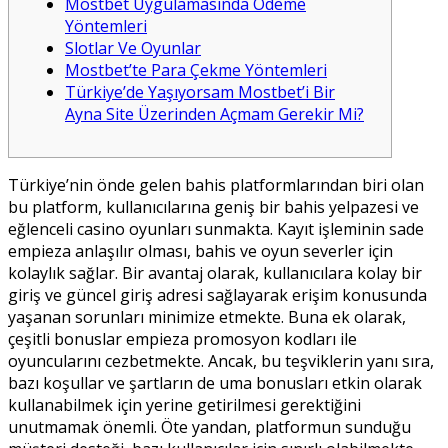
Mostbet Uygulamasında Ödeme
Yöntemleri
Slotlar Ve Oyunlar
Mostbet’te Para Çekme Yöntemleri
Türkiye’de Yaşıyorsam Mostbet’i Bir
Ayna Site Üzerinden Açmam Gerekir Mi?
Türkiye’nin önde gelen bahis platformlarından biri olan
bu platform, kullanıcılarına geniş bir bahis yelpazesi ve
eğlenceli casino oyunları sunmakta. Kayıt işleminin sade
empieza anlaşılır olması, bahis ve oyun severler için
kolaylık sağlar. Bir avantaj olarak, kullanıcılara kolay bir
giriş ve güncel giriş adresi sağlayarak erişim konusunda
yaşanan sorunları minimize etmekte. Buna ek olarak,
çeşitli bonuslar empieza promosyon kodları ile
oyuncularını cezbetmekte. Ancak, bu teşviklerin yanı sıra,
bazı koşullar ve şartların de uma bonusları etkin olarak
kullanabilmek için yerine getirilmesi gerektiğini
unutmamak önemli. Öte yandan, platformun sunduğu