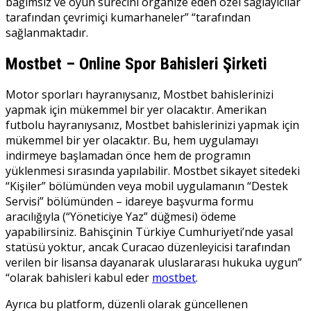
bağımsız ve oyun sürecini organize eden özel sağlayıcılar
tarafından çevrimiçi kumarhaneler” “tarafından
sağlanmaktadır.
Mostbet – Online Spor Bahisleri Şirketi
Motor sporları hayranıysanız, Mostbet bahislerinizi
yapmak için mükemmel bir yer olacaktır. Amerikan
futbolu hayranıysanız, Mostbet bahislerinizi yapmak için
mükemmel bir yer olacaktır. Bu, hem uygulamayı
indirmeye başlamadan önce hem de programın
yüklenmesi sırasında yapılabilir. Mostbet sikayet sitedeki
“Kişiler” bölümünden veya mobil uygulamanın “Destek
Servisi” bölümünden – idareye başvurma formu
aracılığıyla (“Yöneticiye Yaz” düğmesi) ödeme
yapabilirsiniz. Bahisçinin Türkiye Cumhuriyeti’nde yasal
statüsü yoktur, ancak Curacao düzenleyicisi tarafından
verilen bir lisansa dayanarak uluslararası hukuka uygun”
“olarak bahisleri kabul eder
mostbet
.
Ayrıca bu platform, düzenli olarak güncellenen