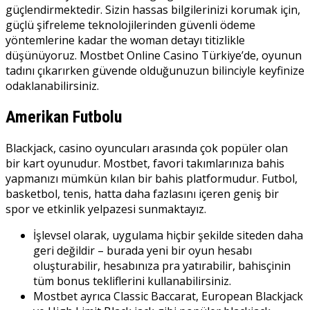
güçlendirmektedir. Sizin hassas bilgilerinizi korumak için,
güçlü şifreleme teknolojilerinden güvenli ödeme
yöntemlerine kadar the woman detayı titizlikle
düşünüyoruz. Mostbet Online Casino Türkiye’de, oyunun
tadını çıkarırken güvende olduğunuzun bilinciyle keyfinize
odaklanabilirsiniz.
Amerikan Futbolu
Blackjack, casino oyuncuları arasında çok popüler olan
bir kart oyunudur. Mostbet, favori takımlarınıza bahis
yapmanızı mümkün kılan bir bahis platformudur. Futbol,
basketbol, tenis, hatta daha fazlasını içeren geniş bir
spor ve etkinlik yelpazesi sunmaktayız.
İşlevsel olarak, uygulama hiçbir şekilde siteden daha
geri değildir – burada yeni bir oyun hesabı
oluşturabilir, hesabınıza pra yatırabilir, bahisçinin
tüm bonus tekliflerini kullanabilirsiniz.
Mostbet ayrıca Classic Baccarat, European Blackjack