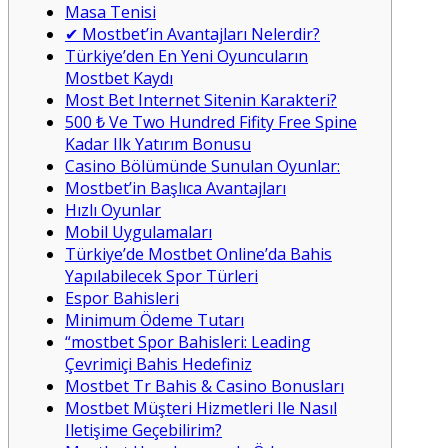
Masa Tenisi
✔ Mostbet’in Avantajları Nelerdir?
Türkiye’den En Yeni Oyuncuların
Mostbet Kaydı
Most Bet Internet Sitenin Karakteri?
500 ₺ Ve Two Hundred Fifity Free Spine
Kadar Ilk Yatırım Bonusu
Casino Bölümünde Sunulan Oyunlar:
Mostbet’in Başlıca Avantajları
Hızlı Oyunlar
Mobil Uygulamaları
Türkiye’de Mostbet Online’da Bahis
Yapılabilecek Spor Türleri
Espor Bahisleri
Minimum Ödeme Tutarı
“mostbet Spor Bahisleri: Leading
Çevrimiçi Bahis Hedefiniz
Mostbet Tr Bahis & Casino Bonusları
Mostbet Müşteri Hizmetleri Ile Nasıl
Iletişime Geçebilirim?