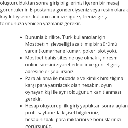
oluşturulduktan sonra giriş bilgilerinizi içeren bir mesaj
görüntülenir. E-postanıza gönderdiyseniz veya resim olarak
kaydettiyseniz, kullanıcı adınızı sigue şifrenizi giriş
formunuza yeniden yazmanız gerekir.
Bununla birlikte, Türk kullanıcılar için
Mostbet’in işlevselliği azaltılmış bir sürümü
vardır (kumarhane kumar, poker, slot yok).
Mostbet bahis sitesine üye olmak için resmi
online sitesini ziyaret edebilir ve güncel giriş
adresine erişebilirsiniz.
Para aklama ile mücadele ve kimlik hırsızlığına
karşı para yatırılacak olan hesabın, oyun
oynayan kişi ile aynı olduğunun kanıtlanması
gerekir.
Hesap oluşturup, ilk giriş yaptıktan sonra açılan
profil sayfanızda kişisel bilgileriniz,
hesabınızdaki para miktarını ve bonuslarınızı
görürsünüz.