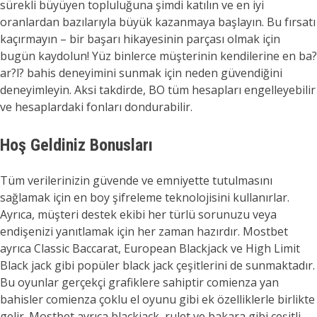
sürekli büyüyen topluluğuna şimdi katılın ve en iyi
oranlardan bazılarıyla büyük kazanmaya başlayın. Bu fırsatı
kaçırmayın – bir başarı hikayesinin parçası olmak için
bugün kaydolun! Yüz binlerce müşterinin kendilerine en ba?
ar?l? bahis deneyimini sunmak için neden güvendiğini
deneyimleyin. Aksi takdirde, BO tüm hesapları engelleyebilir
ve hesaplardaki fonları dondurabilir.
Hoş Geldiniz Bonusları
Tüm verilerinizin güvende ve emniyette tutulmasını
sağlamak için en boy şifreleme teknolojisini kullanırlar.
Ayrıca, müşteri destek ekibi her türlü sorunuzu veya
endişenizi yanıtlamak için her zaman hazırdır. Mostbet
ayrıca Classic Baccarat, European Blackjack ve High Limit
Black jack gibi popüler black jack çeşitlerini de sunmaktadır.
Bu oyunlar gerçekçi grafiklere sahiptir comienza yan
bahisler comienza çoklu el oyunu gibi ek özelliklerle birlikte
gelir. Mostbet ayrıca blackjack, rulet ve bakara gibi çeşitli