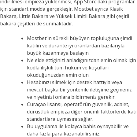
indirilmesi empieza yüklenmesi, App Store’daki programlar
için standart modda gerçekleşir. Mostbet ayrıca Klasik
Bakara, Little Bakara ve Yüksek Limitli Bakara gibi çeşitli
bakara çeşitleri de sunmaktadır.
Mostbet’in sürekli büyüyen topluluğuna şimdi
katılın ve durante iyi oranlardan bazılarıyla
büyük kazanmaya başlayın.
Ne elde ettiğinizi anladığınızdan emin olmak için
kodla ilişkili tüm hüküm ve koşulları
okuduğunuzdan emin olun.
Hesabınızı silmek için destek hattıyla veya
mevcut başka bir yöntemle iletişime geçmeniz
ve niyetinizi onlara bildirmeniz gerekir.
Curaçao lisansı, operatörün güvenlik, adalet,
dürüstlük empieza diğer önemli faktörlerde katı
standartlara uymasını sağlar.
Bu uygulama ile kolayca bahis oynayabilir ve
daha fazla para kazanabilirsiniz.