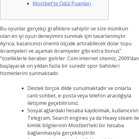
Mostbet’te Ödül Puanları
Bu oyunlar gerçekçi grafiklere sahiptir ve size mümkün
olan en iyi oyun deneyimini sunmak için tasarlanmıştır.
Ayrıca, kazancınızı önemli ölçüde artırabilecek dolar topu
ikramiyeleri ve aşamalı ikramiyeler gibi extra bonus”
“özelliklerle beraber gelirler. Com internet sitemiz, 2009’dan
başlayarak on yıldan fazla bir süredir spor bahisleri
hizmetlerini sunmaktadır.
Destek birçok dilde sunulmaktadır ve onlarla
canlı sohbet, e-posta veya telefon aracılığıyla
iletişime geçebilirsiniz.
Sosyal ağlardaki hesaba kaydolmak, kullanıcının
Telegram, Search engines ya da Heavy steam ile
kimlik bilgilerinin Mostbet’teki bir hesaba
bağlanmasıyla gerçekleştirilir.