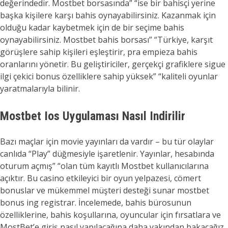
değerindedir. Mostbet borsasında” “ise bir bahisçi yerine
başka kişilere karşı bahis oynayabilirsiniz. Kazanmak için
olduğu kadar kaybetmek için de bir seçime bahis
oynayabilirsiniz. Mostbet bahis borsası” “Türkiye, karşıt
görüşlere sahip kişileri eşleştirir, pra empieza bahis
oranlarını yönetir. Bu geliştiriciler, gerçekçi grafiklere sigue
ilgi çekici bonus özelliklere sahip yüksek” “kaliteli oyunlar
yaratmalarıyla bilinir.
Mostbet Ios Uygulaması Nasıl Indirilir
Bazı maçlar için movie yayınları da vardır – bu tür olaylar
canlıda “Play” düğmesiyle işaretlenir. Yayınlar, hesabında
oturum açmış” “olan tüm kayıtlı Mostbet kullanıcılarına
açıktır. Bu casino etkileyici bir oyun yelpazesi, cömert
bonuslar ve mükemmel müşteri desteği sunar mostbet
bonus ing registrar. İncelemede, bahis bürosunun
özelliklerine, bahis koşullarına, oyuncular için fırsatlara ve
MostBet’e giriş nasıl yapılacağına daha yakından bakacağız.