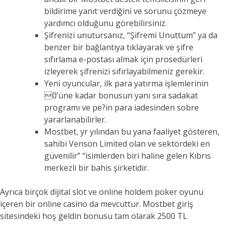
bildirime yanıt verdiğini ve sorunu çözmeye
yardımcı olduğunu görebilirsiniz.
Şifrenizi unutursanız, “Şifremi Unuttum” ya da
benzer bir bağlantıya tıklayarak ve şifre
sıfırlama e-postası almak için prosedürleri
izleyerek şifrenizi sıfırlayabilmeniz gerekir.
Yeni oyuncular, ilk para yatırma işlemlerinin
0’üne kadar bonusun yanı sıra sadakat
programı ve pe?in para iadesinden sobre
yararlanabilirler.
Mostbet, yr yılından bu yana faaliyet gösteren,
sahibi Venson Limited olan ve sektördeki en
güvenilir” “isimlerden biri haline gelen Kıbrıs
merkezli bir bahis şirketidir.
Ayrıca birçok dijital slot ve online holdem poker oyunu
içeren bir online casino da mevcuttur. Mostbet giriş
sitesindeki hoş geldin bonusu tam olarak 2500 TL