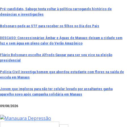
Ir
Pré-candidato, Sabugo tenta voltar à política carregando histórico de
denúncias e investigações
para
o
Bolsonaro pede ao STF para receber os filhos no Dia dos Pais
conteúdo
DESCASO: Concessionárias Âmbar e Águas de Manaus deixam a cidade sem
luz e sem água em pleno calor do Verão Amazônico
Flávio Bolsonaro escolhe Alfredo Gaspar para ser seu vice na eleição
presidencial
Polícia Civil investiga homem que abordou estudante com flores na saída de
escola em Manaus
Jovem que implorou para não ter celular levado por assaltantes ganha
aparelho novo após campanha solidária em Manaus
09/08/2026
Pesquisar