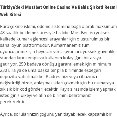
Türkiye’deki Mostbet Online Casino Ve Bahis Şirketi Resmi
Web Sitesi
Para çekme işlemi, ödeme sistemine bağlı olarak maksimum
48 saatlik bekleme süresiyle hızlıdır. MostBet, en yüksek
kalitede kumar eğlencesi arayanlar için oluşturulmuş bir
sanal oyun platformudur. Kumarhanemiz tüm
oyuncularımız için heyecan verici oyunları, yüksek güvenlik
standartlarını empieza kullanım kolaylığını bir araya
getiriyor. 250 bedava dönüşü garantilemek için minimum
230 Lira ya de uma başka bir pra biriminde eşdeğeri
depozito yatırılmalıdır. IP adresinizi veya cihazınızı
değiştirdiğinizde, anlaşmazlıkları çözmek için bu numaraya
sık sık bir kod gönderilecektir. Kayıt sırasında işlem yapmak
istediğiniz ülkeyi ve afin de birimini belirtmeniz
gerekecektir.
Ayrıca, sorularınızın çoğunu yanıtlayabilecek kapsamlı bir