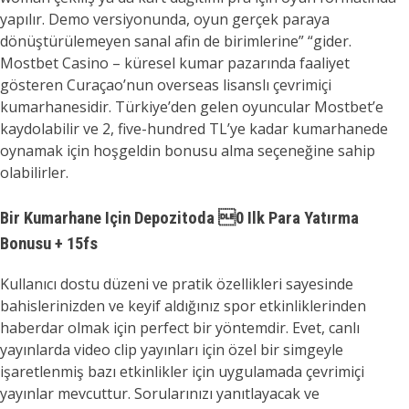
yapılır. Demo versiyonunda, oyun gerçek paraya
dönüştürülemeyen sanal afin de birimlerine” “gider.
Mostbet Casino – küresel kumar pazarında faaliyet
gösteren Curaçao’nun overseas lisanslı çevrimiçi
kumarhanesidir. Türkiye’den gelen oyuncular Mostbet’e
kaydolabilir ve 2, five-hundred TL’ye kadar kumarhanede
oynamak için hoşgeldin bonusu alma seçeneğine sahip
olabilirler.
Bir Kumarhane Için Depozitoda 0 Ilk Para Yatırma
Bonusu + 15fs
Kullanıcı dostu düzeni ve pratik özellikleri sayesinde
bahislerinizden ve keyif aldığınız spor etkinliklerinden
haberdar olmak için perfect bir yöntemdir. Evet, canlı
yayınlarda video clip yayınları için özel bir simgeyle
işaretlenmiş bazı etkinlikler için uygulamada çevrimiçi
yayınlar mevcuttur. Sorularınızı yanıtlayacak ve