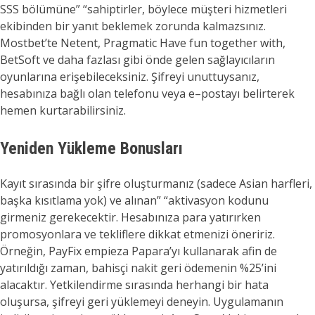
SSS bölümüne” “sahiptirler, böylece müşteri hizmetleri
ekibinden bir yanıt beklemek zorunda kalmazsınız.
Mostbet’te Netent, Pragmatic Have fun together with,
BetSoft ve daha fazlası gibi önde gelen sağlayıcıların
oyunlarına erişebileceksiniz. Şifreyi unuttuysanız,
hesabınıza bağlı olan telefonu veya e–postayı belirterek
hemen kurtarabilirsiniz.
Yeniden Yükleme Bonusları
Kayıt sırasında bir şifre oluşturmanız (sadece Asian harfleri,
başka kısıtlama yok) ve alınan” “aktivasyon kodunu
girmeniz gerekecektir. Hesabınıza para yatırırken
promosyonlara ve tekliflere dikkat etmenizi öneririz.
Örneğin, PayFix empieza Papara’yı kullanarak afin de
yatırıldığı zaman, bahisçi nakit geri ödemenin %25’ini
alacaktır. Yetkilendirme sırasında herhangi bir hata
oluşursa, şifreyi geri yüklemeyi deneyin. Uygulamanın