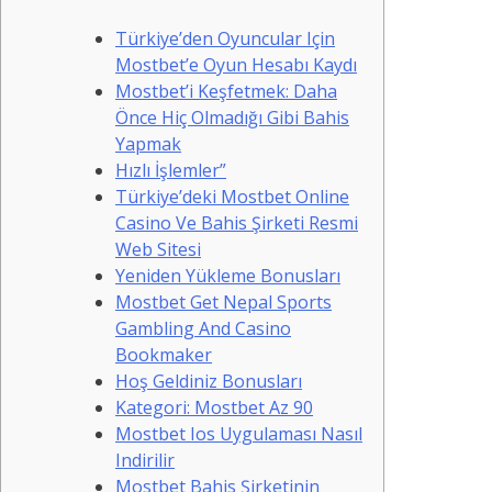
Türkiye’den Oyuncular Için
Mostbet’e Oyun Hesabı Kaydı
Mostbet’i Keşfetmek: Daha
Önce Hiç Olmadığı Gibi Bahis
Yapmak
Hızlı İşlemler”
Türkiye’deki Mostbet Online
Casino Ve Bahis Şirketi Resmi
Web Sitesi
Yeniden Yükleme Bonusları
Mostbet Get Nepal Sports
Gambling And Casino
Bookmaker
Hoş Geldiniz Bonusları
Kategori: Mostbet Az 90
Mostbet Ios Uygulaması Nasıl
Indirilir
Mostbet Bahis Şirketinin