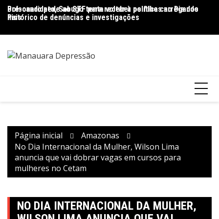
Ir
Pré-candidato, Sabugo tenta voltar à política carregando
Bolsonaro pede ao STF para receber os filhos no Dia dos
D
para
histórico de denúncias e investigações
Pais
de
o
V
conteúdo
Página inicial
Amazonas
No Dia Internacional da Mulher, Wilson Lima
anuncia que vai dobrar vagas em cursos para
mulheres no Cetam
NO DIA INTERNACIONAL DA MULHER,
WILSON LIMA ANUNCIA QUE VAI