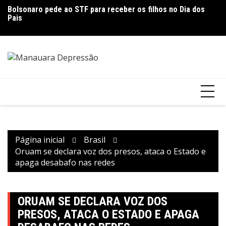
Ir
Bolsonaro pede ao STF para receber os filhos no Dia dos
D
para
Pais
de
o
V
conteúdo
Página inicial
Brasil
Oruam se declara voz dos presos, ataca o Estado e
apaga desabafo nas redes
ORUAM SE DECLARA VOZ DOS
PRESOS, ATACA O ESTADO E APAGA