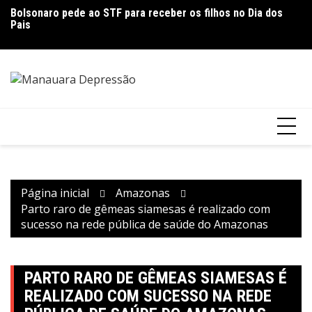
Ir
Bolsonaro pede ao STF para receber os filhos no Dia dos
DESCASO: Concessionárias Âmbar e Águas de Manaus
Fl
para
Pais
deixam a cidade sem luz e sem água em pleno calor do
na
o
Verão Amazônico
conteúdo
Página inicial
Amazonas
Parto raro de gêmeas siamesas é realizado com
sucesso na rede pública de saúde do Amazonas
PARTO RARO DE GÊMEAS SIAMESAS É
REALIZADO COM SUCESSO NA REDE