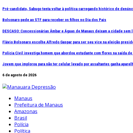
Ir
Pré-candidato, Sabugo tenta voltar à política carregando histórico de denún
para
Bolsonaro pede ao STF para receber os filhos no Dia dos Pais
o
conteúdo
DESCASO: Concessionárias Âmbar e Águas de Manaus deixam a cidade sem l
Flávio Bolsonaro escolhe Alfredo Gaspar para ser seu vice na eleição presid
Polícia Civil investiga homem que abordou estudante com flores na saída d
Jovem que implorou para não ter celular levado por assaltantes ganha apar
6 de agosto de 2026
Manaus
Prefeitura de Manaus
Amazonas
Brasil
Polícia
Política