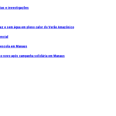
cias e investigações
uz e sem água em pleno calor do Verão Amazônico
encial
e escola em Manaus
elho novo após campanha solidária em Manaus