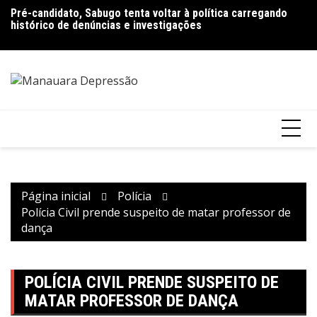
Ir
Pré-candidato, Sabugo tenta voltar à política carregando
Bolsonaro pede ao STF para receber os filhos no Dia dos
D
para
histórico de denúncias e investigações
Pais
de
o
V
conteúdo
Página inicial
Polícia
Polícia Civil prende suspeito de matar professor de
dança
POLÍCIA CIVIL PRENDE SUSPEITO DE
MATAR PROFESSOR DE DANÇA