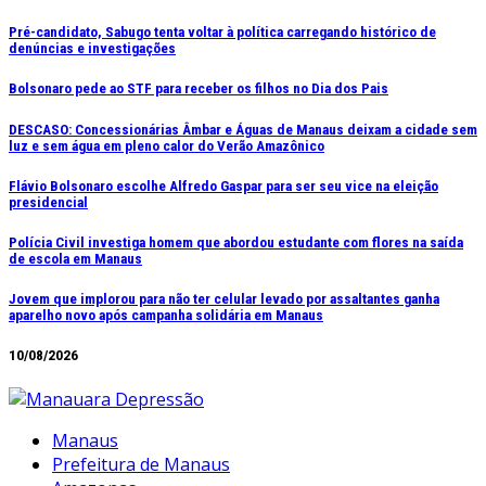
Ir
Pré-candidato, Sabugo tenta voltar à política carregando histórico de
denúncias e investigações
para
o
Bolsonaro pede ao STF para receber os filhos no Dia dos Pais
conteúdo
DESCASO: Concessionárias Âmbar e Águas de Manaus deixam a cidade sem
luz e sem água em pleno calor do Verão Amazônico
Flávio Bolsonaro escolhe Alfredo Gaspar para ser seu vice na eleição
presidencial
Polícia Civil investiga homem que abordou estudante com flores na saída
de escola em Manaus
Jovem que implorou para não ter celular levado por assaltantes ganha
aparelho novo após campanha solidária em Manaus
10/08/2026
Manaus
Prefeitura de Manaus