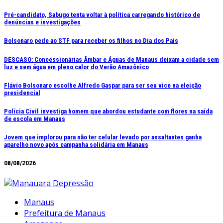
Ir
Pré-candidato, Sabugo tenta voltar à política carregando histórico de
denúncias e investigações
para
o
Bolsonaro pede ao STF para receber os filhos no Dia dos Pais
conteúdo
DESCASO: Concessionárias Âmbar e Águas de Manaus deixam a cidade sem
luz e sem água em pleno calor do Verão Amazônico
Flávio Bolsonaro escolhe Alfredo Gaspar para ser seu vice na eleição
presidencial
Polícia Civil investiga homem que abordou estudante com flores na saída
de escola em Manaus
Jovem que implorou para não ter celular levado por assaltantes ganha
aparelho novo após campanha solidária em Manaus
08/08/2026
Manaus
Prefeitura de Manaus