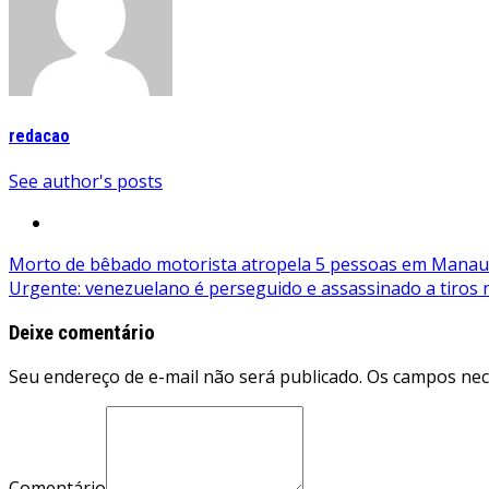
redacao
See author's posts
Navegação
Morto de bêbado motorista atropela 5 pessoas em Manau
Urgente: venezuelano é perseguido e assassinado a tiros 
de
Post
Deixe comentário
Seu endereço de e-mail não será publicado. Os campos ne
Comentário