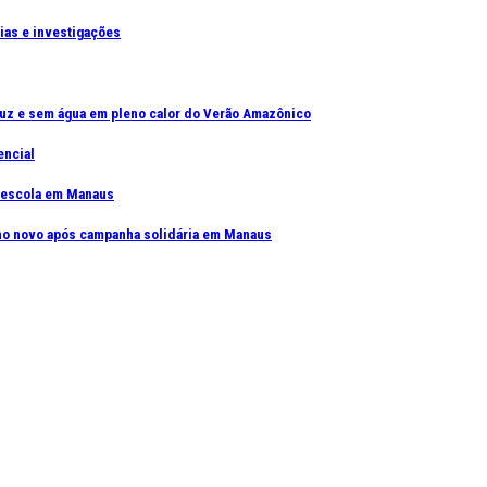
cias e investigações
uz e sem água em pleno calor do Verão Amazônico
encial
e escola em Manaus
elho novo após campanha solidária em Manaus