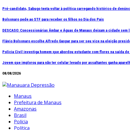
Ir
Pré-candidato, Sabugo tenta voltar à política carregando histórico de denún
para
Bolsonaro pede ao STF para receber os filhos no Dia dos Pais
o
conteúdo
DESCASO: Concessionárias Âmbar e Águas de Manaus deixam a cidade sem l
Flávio Bolsonaro escolhe Alfredo Gaspar para ser seu vice na eleição presid
Polícia Civil investiga homem que abordou estudante com flores na saída d
Jovem que implorou para não ter celular levado por assaltantes ganha apar
08/08/2026
Manaus
Prefeitura de Manaus
Amazonas
Brasil
Polícia
Política