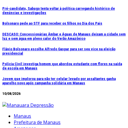
Ir
Pré-candidato, Sabugo tenta voltar à política carregando histórico de
denúncias e investigações
para
o
Bolsonaro pede ao STF para receber os filhos no Dia dos Pais
conteúdo
DESCASO: Concessionárias Âmbar e Águas de Manaus deixam a cidade sem
luz e sem água em pleno calor do Verão Amazônico
Flávio Bolsonaro escolhe Alfredo Gaspar para ser seu vice na eleição
presidencial
Polícia Civil investiga homem que abordou estudante com flores na saída
de escola em Manaus
Jovem que implorou para não ter celular levado por assaltantes ganha
aparelho novo após campanha solidária em Manaus
10/08/2026
Manaus
Prefeitura de Manaus