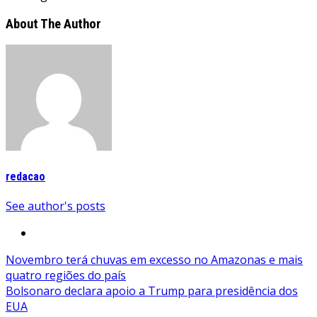
About The Author
redacao
See author's posts
Navegação
Novembro terá chuvas em excesso no Amazonas e mais
quatro regiões do país
de
Bolsonaro declara apoio a Trump para presidência dos
Post
EUA