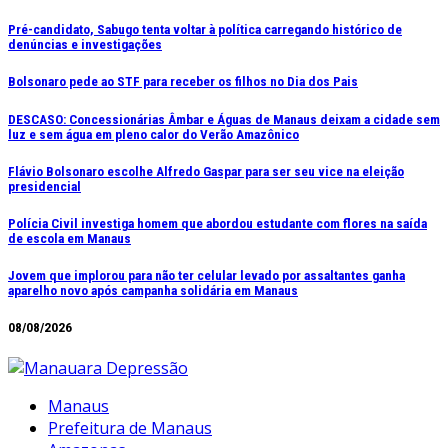
Ir
Pré-candidato, Sabugo tenta voltar à política carregando histórico de
denúncias e investigações
para
o
Bolsonaro pede ao STF para receber os filhos no Dia dos Pais
conteúdo
DESCASO: Concessionárias Âmbar e Águas de Manaus deixam a cidade sem
luz e sem água em pleno calor do Verão Amazônico
Flávio Bolsonaro escolhe Alfredo Gaspar para ser seu vice na eleição
presidencial
Polícia Civil investiga homem que abordou estudante com flores na saída
de escola em Manaus
Jovem que implorou para não ter celular levado por assaltantes ganha
aparelho novo após campanha solidária em Manaus
08/08/2026
Manaus
Prefeitura de Manaus