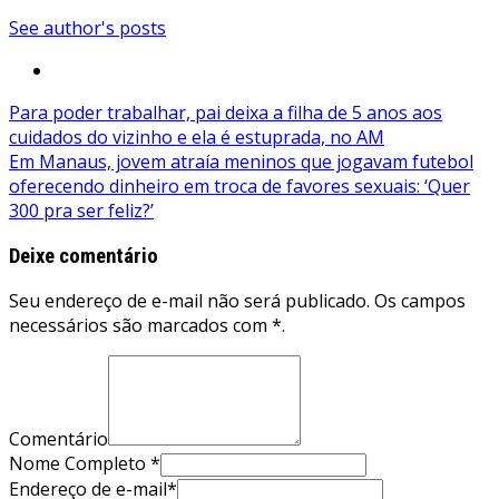
See author's posts
Navegação
Para poder trabalhar, pai deixa a filha de 5 anos aos
cuidados do vizinho e ela é estuprada, no AM
de
Em Manaus, jovem atraía meninos que jogavam futebol
Post
oferecendo dinheiro em troca de favores sexuais: ‘Quer
300 pra ser feliz?’
Deixe comentário
Seu endereço de e-mail não será publicado. Os campos
necessários são marcados com *.
Comentário
Nome Completo *
Endereço de e-mail*