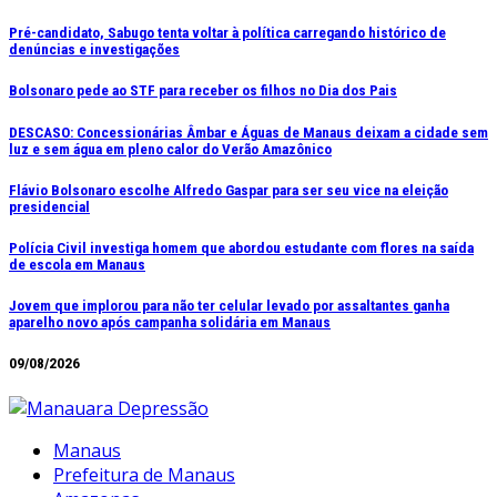
Ir
Pré-candidato, Sabugo tenta voltar à política carregando histórico de
denúncias e investigações
para
o
Bolsonaro pede ao STF para receber os filhos no Dia dos Pais
conteúdo
DESCASO: Concessionárias Âmbar e Águas de Manaus deixam a cidade sem
luz e sem água em pleno calor do Verão Amazônico
Flávio Bolsonaro escolhe Alfredo Gaspar para ser seu vice na eleição
presidencial
Polícia Civil investiga homem que abordou estudante com flores na saída
de escola em Manaus
Jovem que implorou para não ter celular levado por assaltantes ganha
aparelho novo após campanha solidária em Manaus
09/08/2026
Manaus
Prefeitura de Manaus