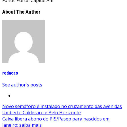
Fonte: Portal Capital Am
About The Author
redacao
See author's posts
Navegação
Novo semáforo é instalado no cruzamento das avenidas
Umberto Calderaro e Belo Horizonte
de
Caixa libera abono do PIS/Pasep para nascidos em
Post
janeiro; saiba mais