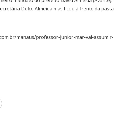
meiro mandato do prefeito David Almeida (Avante).
ecretária Dulce Almeida mas ficou à frente da pasta
.com.br/manaus/professor-junior-mar-vai-assumir-