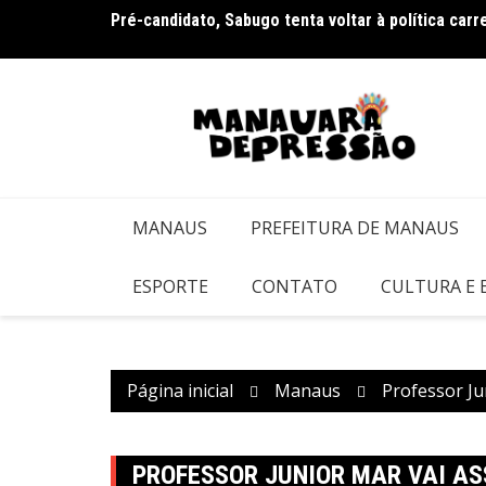
Ir
Pré-candidato, Sabugo tenta voltar à política car
Bolsonaro pede ao STF para receber os filhos no 
para
o
conteúdo
MANAUS
PREFEITURA DE MANAUS
ESPORTE
CONTATO
CULTURA E
Página inicial
Manaus
Professor J
PROFESSOR JUNIOR MAR VAI A