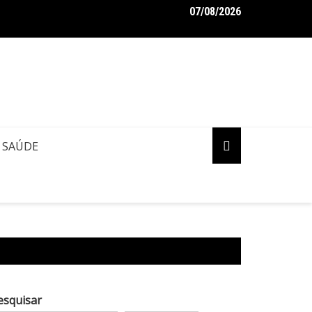
07/08/2026
SO: Concessionárias Âmbar e Águas de Manaus deixam a cidade 
rão Amazônico
SAÚDE
esquisar