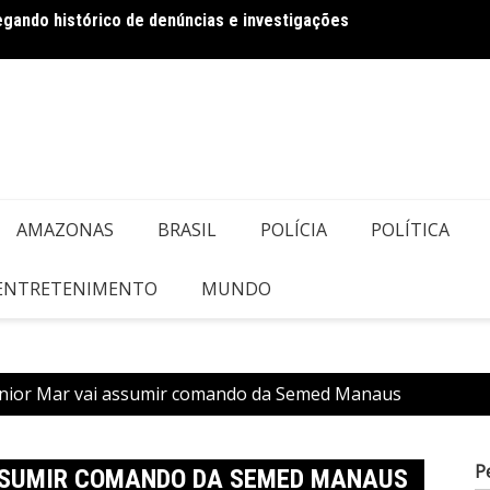
regando histórico de denúncias e investigações
Dia dos Pais
DESCA
do Ve
AMAZONAS
BRASIL
POLÍCIA
POLÍTICA
 ENTRETENIMENTO
MUNDO
unior Mar vai assumir comando da Semed Manaus
P
SSUMIR COMANDO DA SEMED MANAUS