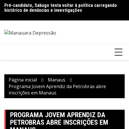
Ir
Pré-candidato, Sabugo tenta voltar à política carregando
Bolsonaro pede ao STF para receber os filhos no Dia dos
D
para
histórico de denúncias e investigações
Pais
de
o
V
conteúdo
Página inicial
Manaus
Programa Jovem Aprendiz da Petrobras abre
inscrições em Manaus
PROGRAMA JOVEM APRENDIZ DA
PETROBRAS ABRE INSCRIÇÕES EM