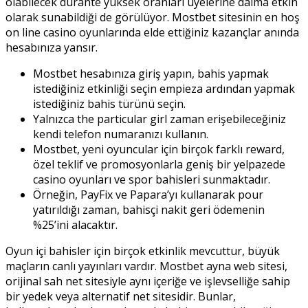
olabilecek durante yüksek oranları üyelerine daima etkin
olarak sunabildiği de görülüyor. Mostbet sitesinin en hoş
on line casino oyunlarında elde ettiğiniz kazançlar anında
hesabınıza yansır.
Mostbet hesabınıza giriş yapın, bahis yapmak
istediğiniz etkinliği seçin empieza ardından yapmak
istediğiniz bahis türünü seçin.
Yalnızca the particular girl zaman erişebileceğiniz
kendi telefon numaranızı kullanın.
Mostbet, yeni oyuncular için birçok farklı reward,
özel teklif ve promosyonlarla geniş bir yelpazede
casino oyunları ve spor bahisleri sunmaktadır.
Örneğin, PayFix ve Papara’yı kullanarak pour
yatırıldığı zaman, bahisçi nakit geri ödemenin
%25’ini alacaktır.
Oyun içi bahisler için birçok etkinlik mevcuttur, büyük
maçların canlı yayınları vardır. Mostbet ayna web sitesi,
orijinal sah net sitesiyle aynı içeriğe ve işlevselliğe sahip
bir yedek veya alternatif net sitesidir. Bunlar,