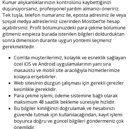
Kumar alışkanlıklarınızın kontrolünü kaybettiğinizi
düşünüyorsanız, profesyonel yardım almanızı öneririz.
Tek tuşla, telefon numaranız ile, eposta adresiniz ile veya
sosyal medya adresleriniz üzerinden Mostbet’te hesap
açabilirsiniz. Profil bölümünüzdeki para çekme bölümüne
gitmeniz empieza burada istenilen bilgileri doldurduktan
sonra dimension durante uygun yöntemi seçmeniz
gerekmektedir.
Com’da müşterilerimiz, kolaylık ve esneklik sağlayan
özel iOS ve Android uygulamalarının yanı sıra
masaüstü ve mobil site aracılığıyla hizmetlerimize
kolayca erişebilirler.
Web sitesinin düzgün çalışması için gerekli çerezler
kesinlikle gereklidir.
Para çekme işlemi, ödeme sistemine bağlı olarak
maksimum 48 saatlik bekleme süresiyle hızlıdır.
Bu bilgiler kimliğinizi doğrulamak ve hesabınızı
güvende tutmak için kullanılacağından, kayıt işlemi
boyunca doğru ve güncel bilgileri göndermeniz çok
önemlidir.