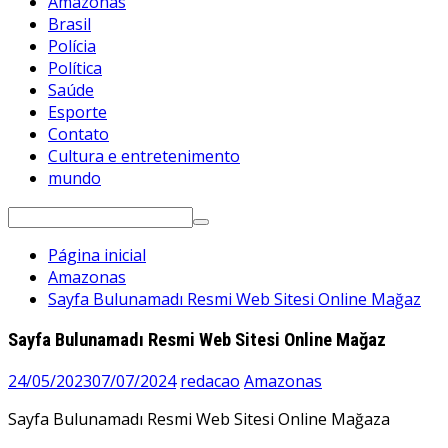
Amazonas
Brasil
Polícia
Política
Saúde
Esporte
Contato
Cultura e entretenimento
mundo
Pesquisar
por:
Página inicial
Amazonas
Sayfa Bulunamadı Resmi Web Sitesi Online Mağaz
Sayfa Bulunamadı Resmi Web Sitesi Online Mağaz
24/05/2023
07/07/2024
redacao
Amazonas
Sayfa Bulunamadı Resmi Web Sitesi Online Mağaza