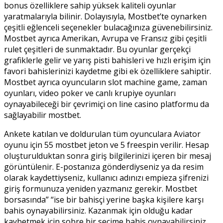
bonus özelliklere sahip yüksek kaliteli oyunlar
yaratmalarıyla bilinir. Dolayısıyla, Mostbet’te oynarken
çeşitli eğlenceli seçenekler bulacağınıza güvenebilirsiniz.
Mostbet ayrıca Amerikan, Avrupa ve Fransız gibi çeşitli
rulet çeşitleri de sunmaktadır. Bu oyunlar gerçekçi
grafiklerle gelir ve yarış pisti bahisleri ve hızlı erişim için
favori bahislerinizi kaydetme gibi ek özelliklere sahiptir.
Mostbet ayrıca oyuncuların slot machine game, zaman
oyunları, video poker ve canlı krupiye oyunları
oynayabileceği bir çevrimiçi on line casino platformu da
sağlayabilir mostbet.
Ankete katılan ve doldurulan tüm oyunculara Aviator
oyunu için 55 mostbet jeton ve 5 freespin verilir. Hesap
oluşturulduktan sonra giriş bilgilerinizi içeren bir mesaj
görüntülenir. E-postanıza gönderdiyseniz ya da resim
olarak kaydettiyseniz, kullanıcı adınızı empieza şifrenizi
giriş formunuza yeniden yazmanız gerekir. Mostbet
borsasında” “ise bir bahisçi yerine başka kişilere karşı
bahis oynayabilirsiniz. Kazanmak için olduğu kadar
kaybetmek için sobre bir seçime bahis oynayabilirsiniz.