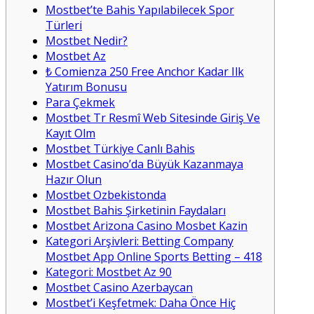
Mostbet’te Bahis Yapılabilecek Spor
Türleri
Mostbet Nedir?
Mostbet Az
₺ Comienza 250 Free Anchor Kadar Ilk
Yatırım Bonusu
Para Çekmek
Mostbet Tr Resmî Web Sitesinde Giriş Ve
Kayıt Olm
Mostbet Türkiye Canlı Bahis
Mostbet Casino’da Büyük Kazanmaya
Hazır Olun
Mostbet Ozbekistonda
Mostbet Bahis Şirketinin Faydaları
Mostbet Arizona Casino Mosbet Kazin
Kategori Arşivleri: Betting Company
Mostbet App Online Sports Betting – 418
Kategori: Mostbet Az 90
Mostbet Casino Azerbaycan
Mostbet’i Keşfetmek: Daha Önce Hiç