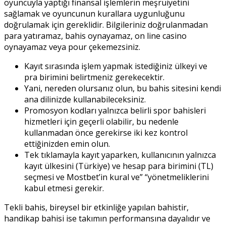
oyuncuyla yaptığı finansal işlemlerin meşruiyetini
sağlamak ve oyuncunun kurallara uygunluğunu
doğrulamak için gereklidir. Bilgileriniz doğrulanmadan
para yatıramaz, bahis oynayamaz, on line casino
oynayamaz veya pour çekemezsiniz.
Kayıt sırasında işlem yapmak istediğiniz ülkeyi ve
pra birimini belirtmeniz gerekecektir.
Yani, nereden olursanız olun, bu bahis sitesini kendi
ana dilinizde kullanabileceksiniz.
Promosyon kodları yalnızca belirli spor bahisleri
hizmetleri için geçerli olabilir, bu nedenle
kullanmadan önce gerekirse iki kez kontrol
ettiğinizden emin olun.
Tek tıklamayla kayıt yaparken, kullanıcının yalnızca
kayıt ülkesini (Türkiye) ve hesap para birimini (TL)
seçmesi ve Mostbet’in kural ve” “yönetmeliklerini
kabul etmesi gerekir.
Tekli bahis, bireysel bir etkinliğe yapılan bahistir,
handikap bahisi ise takımın performansına dayalıdır ve