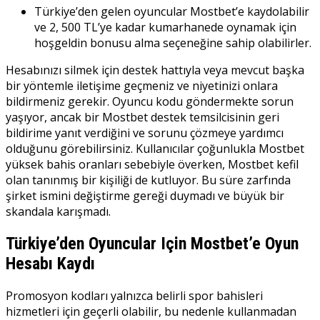
Türkiye’den gelen oyuncular Mostbet’e kaydolabilir
ve 2, 500 TL’ye kadar kumarhanede oynamak için
hoşgeldin bonusu alma seçeneğine sahip olabilirler.
Hesabınızı silmek için destek hattıyla veya mevcut başka
bir yöntemle iletişime geçmeniz ve niyetinizi onlara
bildirmeniz gerekir. Oyuncu kodu göndermekte sorun
yaşıyor, ancak bir Mostbet destek temsilcisinin geri
bildirime yanıt verdiğini ve sorunu çözmeye yardımcı
olduğunu görebilirsiniz. Kullanıcılar çoğunlukla Mostbet
yüksek bahis oranları sebebiyle överken, Mostbet kefil
olan tanınmış bir kişiliği de kutluyor. Bu süre zarfında
şirket ismini değiştirme gereği duymadı ve büyük bir
skandala karışmadı.
Türkiye’den Oyuncular Için Mostbet’e Oyun
Hesabı Kaydı
Promosyon kodları yalnızca belirli spor bahisleri
hizmetleri için geçerli olabilir, bu nedenle kullanmadan