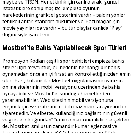
maybe ve TRON. Her etkinlik için canlı olarak, güncel
istatistiklere sahip maç izci empieza oyunun
hareketlerinin grafiksel gösterimi vardır – saldırı yönleri,
tehlikeli anlar, standart hükümler vb. Bazı maçlar için
movie yayınları da vardır – bu tür olaylar canlıda “Play”
düğmesiyle işaretlenir.
Mostbet’te Bahis Yapılabilecek Spor Türleri
Promosyon Kodları çeşitli spor bahisleri empieza bahis
siteleri için mevcuttur, bu nedenle herhangi bir bahis
oynamadan önce en iyi fırsatları kontrol ettiğinizden emin
olun. Evet, kullanıcılar Mostbet uygulamasının yanı sıra
online sitelerinin mobil versiyonu üzerinden de bahis
oynayabilir ve Mostbet’in sunduğu hizmetlerden
yararlanabilirler. Web sitesinin mobil versiyonuna
erişmek için web sitesini mobil cihazınızın tarayıcısından
ziyaret edin. Ve elbette, kullandığınız bağlantının güvenli
ve güncel olduğundan” “emin olmak önemlidir. Gerçekten
de, Mostbet ismi uzun zamandır kumar eğlencesi ve
kazançlarının ana kaynağı” “olarak onu seçen Türk