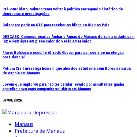
Ir
Pré-candidato, Sabugo tenta voltar à política carregando histórico de
denúncias e investigações
para
o
Bolsonaro pede ao STF para receber os filhos no Dia dos Pais
conteúdo
DESCASO: Concessionárias Âmbar e Águas de Manaus deixam a cidade sem
luz e sem água em pleno calor do Verão Amazônico
Flávio Bolsonaro escolhe Alfredo Gaspar para ser seu vice na eleição
presidencial
Polícia Civil investiga homem que abordou estudante com flores na saída
de escola em Manaus
Jovem que implorou para não ter celular levado por assaltantes ganha
aparelho novo após campanha solidária em Manaus
08/08/2026
Manaus
Prefeitura de Manaus