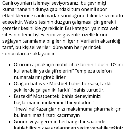
Canlı oyunları izlemeyi seviyorsanız, bu çevrimiçi
kumarhanenin dünya çapındaki tüm önemli spor
etkinliklerinde canlı maçlar sunduğunu bilmek sizi mutlu
edecektir. Web sitesinin düzgün çalışması için gerekli
çerezler kesinlikle gereklidir. Bu kategori yalnızca web
sitesinin temel işlevlerini ve güvenlik özelliklerini
sağlayan tanımlama bilgilerini içerir. Verilerin aktarıldığı
taraf, bu kişisel verileri dünyanın her yerindeki
sunucularda saklayabilir.
Oturum açmak için mobil cihazlarının Touch ID’sini
kullanabilir ya da şifrelerini” “empieza telefon
numaralarını girebilirler.
Olağan bahis ve Mostbet bahis borsası, farklı
şekillerde çalışan iki farklı” “bahis türüdür.
Bu teklif Mostbet’teki bahis deneyiminizi
başlatmanın mükemmel bir yoludur. ”
“[newline]Kazançlarınızı maksimuma çıkarmak için
bu inanılmaz fırsatı kaçırmayın.
Günün veya gecenin herhangi bir saatinde
katılabilirsiniz ve aralarından seçim yapabileceğiniz