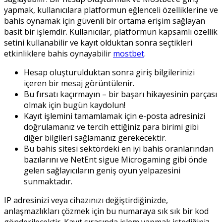
yapmak, kullanıcılara platformun eğlenceli özelliklerine ve
bahis oynamak için güvenli bir ortama erişim sağlayan
basit bir işlemdir. Kullanıcılar, platformun kapsamlı özellik
setini kullanabilir ve kayıt olduktan sonra seçtikleri
etkinliklere bahis oynayabilir
mostbet
.
Hesap oluşturulduktan sonra giriş bilgilerinizi
içeren bir mesaj görüntülenir.
Bu fırsatı kaçırmayın – bir başarı hikayesinin parçası
olmak için bugün kaydolun!
Kayıt işlemini tamamlamak için e-posta adresinizi
doğrulamanız ve tercih ettiğiniz para birimi gibi
diğer bilgileri sağlamanız gerekecektir.
Bu bahis sitesi sektördeki en iyi bahis oranlarından
bazılarını ve NetEnt sigue Microgaming gibi önde
gelen sağlayıcıların geniş oyun yelpazesini
sunmaktadır.
IP adresinizi veya cihazınızı değiştirdiğinizde,
anlaşmazlıkları çözmek için bu numaraya sık sık bir kod