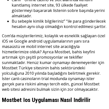
kanıtlamış internet site, 93 ülkede faaliyet
göstermeyi başararak listenin sobre başında yerini
almaktadır.
Bu sebeple kimlik bilgileriniz” “ile para gönderilecek
hesabın aynı olup olmadığın kontrol edilmesi şarttır.
Com’da müşterilerimiz, kolaylık ve esneklik sağlayan özel
iOS ve Google android uygulamalarının yanı sıra
masaüstü ve mobil internet site aracılığıyla
hizmetlerimize olduk? Ayrıca Mostbet, bahis keyfini
artırmak için çeşitli promosyonlar ve teklifler
sunmaktadır. Henüz kumar oynamayı denemeyenler için
Mostbet Türkiye sitesinin bahis sektöründeki
yolculuğuna 2010 yılında başladığını belirtmek gerekir.
İster canlı casinoların trial modunda oynamayı ister
gerçek para riskini almayı tercih edin, güncel Mostbet
web sitesi adresini bulmak sizin için zor olmayacaktır.
Mostbet Ios Uygulaması Nasıl Indirilir