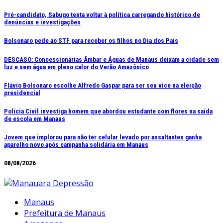
Ir
Pré-candidato, Sabugo tenta voltar à política carregando histórico de
denúncias e investigações
para
o
Bolsonaro pede ao STF para receber os filhos no Dia dos Pais
conteúdo
DESCASO: Concessionárias Âmbar e Águas de Manaus deixam a cidade sem
luz e sem água em pleno calor do Verão Amazônico
Flávio Bolsonaro escolhe Alfredo Gaspar para ser seu vice na eleição
presidencial
Polícia Civil investiga homem que abordou estudante com flores na saída
de escola em Manaus
Jovem que implorou para não ter celular levado por assaltantes ganha
aparelho novo após campanha solidária em Manaus
08/08/2026
Manaus
Prefeitura de Manaus