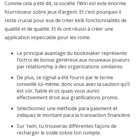
Comme cela a été dit, la société 1Win est este énorme
fournisseur sobre jeux d’argent. Et c’est pourquoi il
reste crucial pour eux de créer kklk fonctionnalités de
qualité et de qualité. Et ils ont réussi à créer une
application impeccable pour les rome.
Le principal avantage du bookmaker représente
l’octroi de bonus généreux aux nouveaux joueurs
par relationship à des organizations similaires.
De plus, ce signal a été fourni par le terme
conseillé lui-même, donc vous avez la caution qu’il
est sûr, fiable et os quais vous aurez
effectivement droit aux gratifications promis.
Sélectionnez une méthode para paiement et
indiquez le montant para la transaction financière.
Sur 1win, tu trouveras différentes façons de
recharger le solde sobre ton compte.