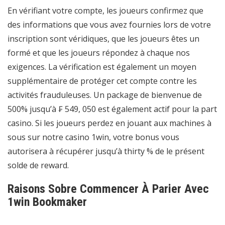
En vérifiant votre compte, les joueurs confirmez que
des informations que vous avez fournies lors de votre
inscription sont véridiques, que les joueurs êtes un
formé et que les joueurs répondez à chaque nos
exigences. La vérification est également un moyen
supplémentaire de protéger cet compte contre les
activités frauduleuses. Un package de bienvenue de
500% jusqu’à ₣ 549, 050 est également actif pour la part
casino. Si les joueurs perdez en jouant aux machines à
sous sur notre casino 1win, votre bonus vous
autorisera à récupérer jusqu’à thirty % de le présent
solde de reward.
Raisons Sobre Commencer À Parier Avec
1win Bookmaker