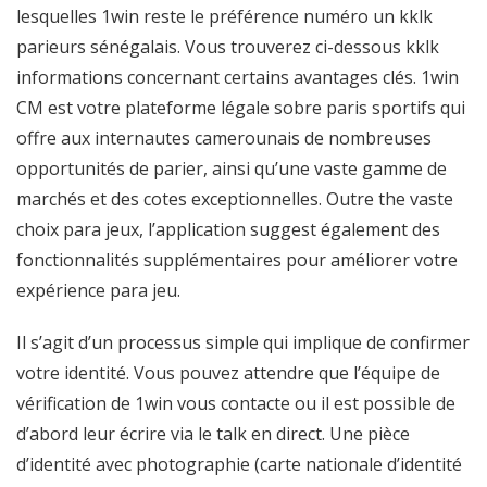
lesquelles 1win reste le préférence numéro un kklk
parieurs sénégalais. Vous trouverez ci-dessous kklk
informations concernant certains avantages clés. 1win
CM est votre plateforme légale sobre paris sportifs qui
offre aux internautes camerounais de nombreuses
opportunités de parier, ainsi qu’une vaste gamme de
marchés et des cotes exceptionnelles. Outre the vaste
choix para jeux, l’application suggest également des
fonctionnalités supplémentaires pour améliorer votre
expérience para jeu.
Il s’agit d’un processus simple qui implique de confirmer
votre identité. Vous pouvez attendre que l’équipe de
vérification de 1win vous contacte ou il est possible de
d’abord leur écrire via le talk en direct. Une pièce
d’identité avec photographie (carte nationale d’identité