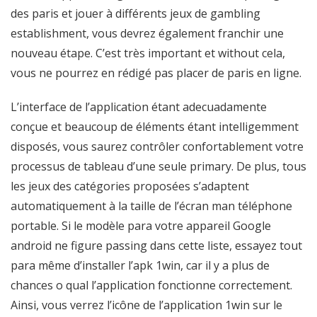
des paris et jouer à différents jeux de gambling
establishment, vous devrez également franchir une
nouveau étape. C’est très important et without cela,
vous ne pourrez en rédigé pas placer de paris en ligne.
L’interface de l’application étant adecuadamente
conçue et beaucoup de éléments étant intelligemment
disposés, vous saurez contrôler confortablement votre
processus de tableau d’une seule primary. De plus, tous
les jeux des catégories proposées s’adaptent
automatiquement à la taille de l’écran man téléphone
portable. Si le modèle para votre appareil Google
android ne figure passing dans cette liste, essayez tout
para même d’installer l’apk 1win, car il y a plus de
chances o qual l’application fonctionne correctement.
Ainsi, vous verrez l’icône de l’application 1win sur le