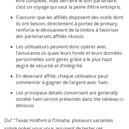
être complexe, mais derrière le bon partenaire,
c’est un voyage qui vaut la peine d’être entrepris.
S’assurer que les affiliés disposent des outils dont
ils ont besoin, directement à portée de primary,
renforce le dévouement de la timbre à favoriser
des partenariats affiliés réussis.
Les utilisateurs peuvent donc opérer avec
l’assurance os quais leurs fonds et leurs données
personnelles sont gérés grâce à le plus haut
degré de sécurité et d’intégrité.
En devenant affilié, chaque utilisateur peut
commencer à gagner de l’argent avec 1win.
Les principaux détails concernant are generally
société 1win seront présentés dans the tableau ci-
dessous.
Du” “Texas Hold’em à l’Omaha, plusieurs variantes
sobre poker vous vous assurent de tester ces