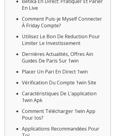
Betika En Direct: Pratiquer Et Parier
En Live
Comment Puis-je Myself Connecter
À Friday Compte?
Utilisez Le Bon De Reduction Pour
Limiter Le Investissement
Dernières Actualités, Offres Ain
Guides De Paris Sur 1win
Placer Un Pari En Direct 1win
Vérification Du Compte 1win Site
Caractéristiques De L’application
1win Apk
Comment Télécharger 1win App
Pour Ios?
Applications Recommandées Pour
Toi