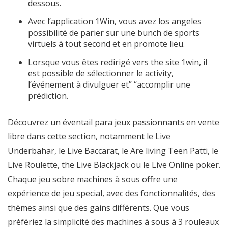
dessous.
Avec l’application 1Win, vous avez los angeles
possibilité de parier sur une bunch de sports
virtuels à tout second et en promote lieu.
Lorsque vous êtes redirigé vers the site 1win, il
est possible de sélectionner le activity,
l’événement à divulguer et” “accomplir une
prédiction.
Découvrez un éventail para jeux passionnants en vente
libre dans cette section, notamment le Live
Underbahar, le Live Baccarat, le Are living Teen Patti, le
Live Roulette, the Live Blackjack ou le Live Online poker.
Chaque jeu sobre machines à sous offre une
expérience de jeu special, avec des fonctionnalités, des
thèmes ainsi que des gains différents. Que vous
préfériez la simplicité des machines à sous à 3 rouleaux