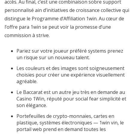
accès. Au final, c’est une combinaison sobre support
personnalisé ain d’initiatives de croissance collective qui
distingue le Programme d’Affiliation 1win. Au cœur de
l’offre para 1win se peut voir la promesse d’une
commission à strive.
Pariez sur votre joueur préféré systems prenez
un risque sur un nouveau talent.
Les couleurs et des images sont soigneusement
choisies pour créer une expérience visuellement
agréable.
Le Baccarat est un autre jeu très en demande au
Casino 1Win, réputé pour social fear simplicité et
son élégance.
Portefeuilles de crypto-monnaies, cartes en
plastique, systèmes électroniques — 1win vin, le
portail web prend en demand toutes les