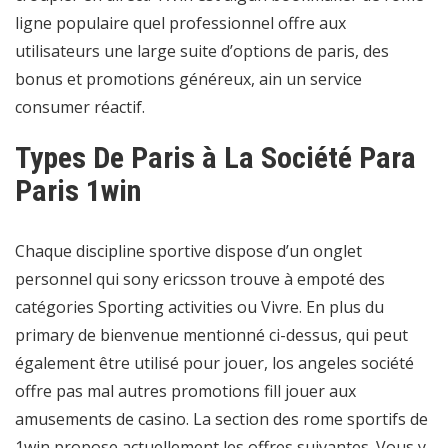
ligne populaire quel professionnel offre aux
utilisateurs une large suite d’options de paris, des
bonus et promotions généreux, ain un service
consumer réactif.
Types De Paris à La Société Para
Paris 1win
Chaque discipline sportive dispose d’un onglet
personnel qui sony ericsson trouve à empoté des
catégories Sporting activities ou Vivre. En plus du
primary de bienvenue mentionné ci-dessus, qui peut
également être utilisé pour jouer, los angeles société
offre pas mal autres promotions fill jouer aux
amusements de casino. La section des rome sportifs de
1win propose actuellement les offres suivantes. Vous y