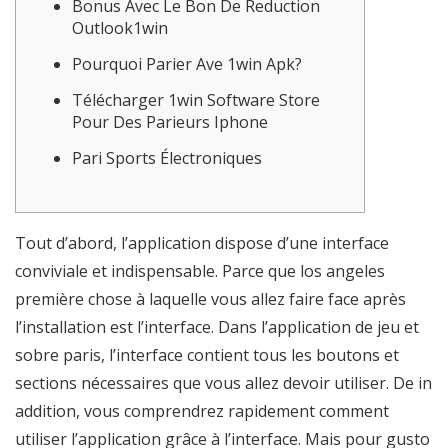
Bonus Avec Le Bon De Reduction
Outlook1win
Pourquoi Parier Ave 1win Apk?
Télécharger 1win Software Store
Pour Des Parieurs Iphone
Pari Sports Électroniques
Tout d’abord, l’application dispose d’une interface
conviviale et indispensable. Parce que los angeles
première chose à laquelle vous allez faire face après
l’installation est l’interface. Dans l’application de jeu et
sobre paris, l’interface contient tous les boutons et
sections nécessaires que vous allez devoir utiliser. De in
addition, vous comprendrez rapidement comment
utiliser l’application grâce à l’interface. Mais pour gusto