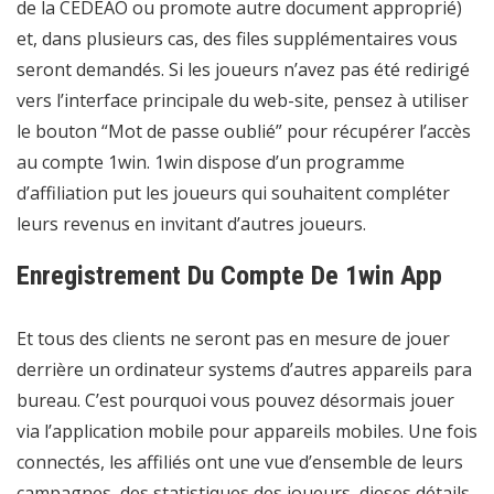
de la CEDEAO ou promote autre document approprié)
et, dans plusieurs cas, des files supplémentaires vous
seront demandés. Si les joueurs n’avez pas été redirigé
vers l’interface principale du web-site, pensez à utiliser
le bouton “Mot de passe oublié” pour récupérer l’accès
au compte 1win. 1win dispose d’un programme
d’affiliation put les joueurs qui souhaitent compléter
leurs revenus en invitant d’autres joueurs.
Enregistrement Du Compte De 1win App
Et tous des clients ne seront pas en mesure de jouer
derrière un ordinateur systems d’autres appareils para
bureau. C’est pourquoi vous pouvez désormais jouer
via l’application mobile pour appareils mobiles. Une fois
connectés, les affiliés ont une vue d’ensemble de leurs
campagnes, des statistiques des joueurs, dieses détails