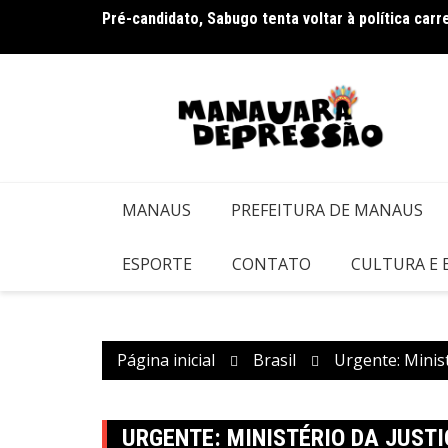
Ir
Pré-candidato, Sabugo tenta voltar à política car
Bolsonaro pede ao STF para receber os filhos no 
para
o
conteúdo
MANAUS
PREFEITURA DE MANAUS
ESPORTE
CONTATO
CULTURA E
Página inicial
Brasil
Urgente: Minis
URGENTE: MINISTÉRIO DA JUSTI