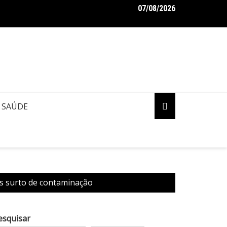
07/08/2026
SO: Concessionárias Âmbar e Águas de Manaus deixam a cidade 
rão Amazônico
SAÚDE
ós surto de contaminação
esquisar