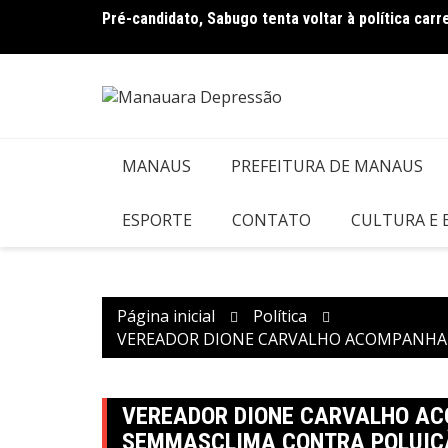
Ir
ampanha
Pré-candidato, Sabugo tenta voltar à política car
para
o
conteúdo
MANAUS
PREFEITURA DE MANAUS
ESPORTE
CONTATO
CULTURA E
Página inicial
Política
VEREADOR DIONE CARVALHO ACOMPANHA 
VEREADOR DIONE CARVALHO AC
SEMMASCLIMA CONTRA POLUIÇ