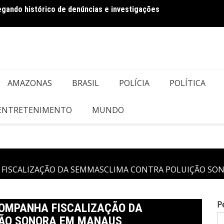
regando histórico de denúncias e investigações
Bolson
AMAZONAS
BRASIL
POLÍCIA
POLÍTICA
 ENTRETENIMENTO
MUNDO
FISCALIZAÇÃO DA SEMMASCLIMA CONTRA POLUIÇÃO SO
P
OMPANHA FISCALIZAÇÃO DA
ÃO SONORA EM MANAUS