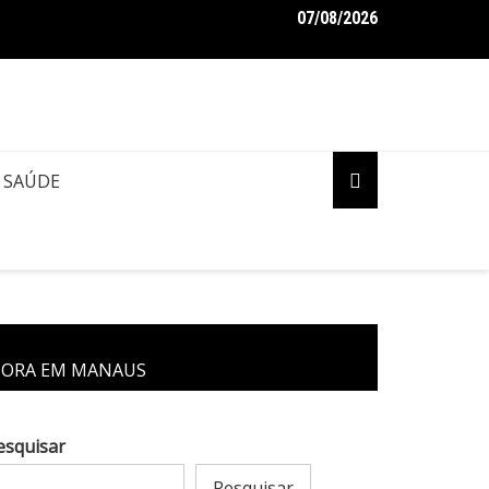
07/08/2026
aro pede ao STF para receber os filhos no Dia dos Pais
SAÚDE
NORA EM MANAUS
esquisar
Pesquisar