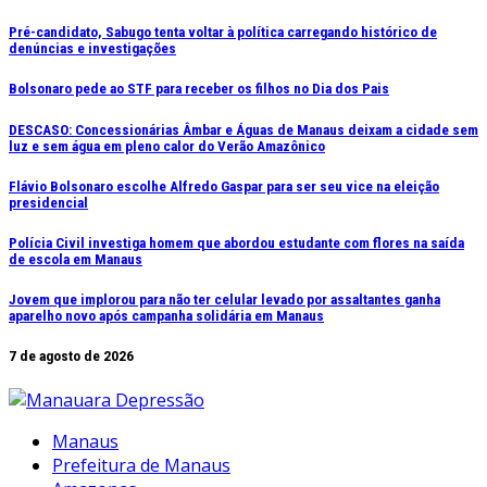
Ir
Pré-candidato, Sabugo tenta voltar à política carregando histórico de
denúncias e investigações
para
o
Bolsonaro pede ao STF para receber os filhos no Dia dos Pais
conteúdo
DESCASO: Concessionárias Âmbar e Águas de Manaus deixam a cidade sem
luz e sem água em pleno calor do Verão Amazônico
Flávio Bolsonaro escolhe Alfredo Gaspar para ser seu vice na eleição
presidencial
Polícia Civil investiga homem que abordou estudante com flores na saída
de escola em Manaus
Jovem que implorou para não ter celular levado por assaltantes ganha
aparelho novo após campanha solidária em Manaus
7 de agosto de 2026
Manaus
Prefeitura de Manaus