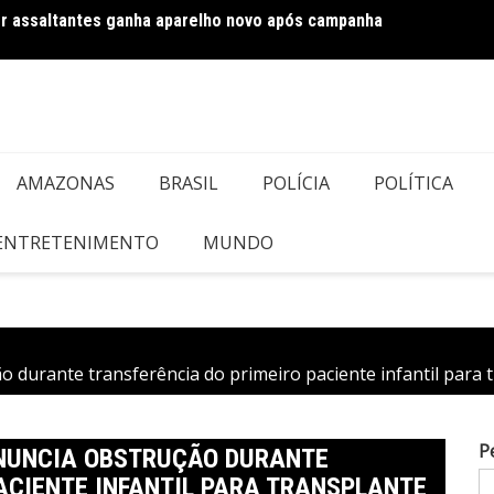
por assaltantes ganha aparelho novo após campanha
Políc
AMAZONAS
BRASIL
POLÍCIA
POLÍTICA
 ENTRETENIMENTO
MUNDO
 durante transferência do primeiro paciente infantil para
P
NUNCIA OBSTRUÇÃO DURANTE
ACIENTE INFANTIL PARA TRANSPLANTE