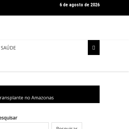
6 de agosto de 2026
ia encontra mais de quinze quilos de entorpecentes escondidos
SAÚDE
 transplante no Amazonas
esquisar
Pesquisar