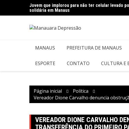
Ir
Jovem que implorou para não ter celular levado 
para
solidária em Manaus
o
conteúdo
MANAUS
PREFEITURA DE MANAUS
ESPORTE
CONTATO
CULTURA E
Página inicial
Política
Vereador Dione Carvalho denuncia obstrução
VEREADOR DIONE CARVALHO DE
TRANSFERÊNCIA DO PRIMEIRO P