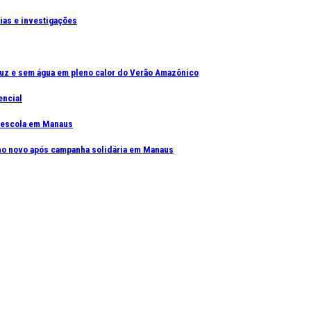
cias e investigações
uz e sem água em pleno calor do Verão Amazônico
encial
e escola em Manaus
elho novo após campanha solidária em Manaus