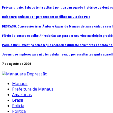
Ir
Pré-candidato, Sabugo tenta voltar à política carregando histórico de denún
para
Bolsonaro pede ao STF para receber os filhos no Dia dos Pais
o
conteúdo
DESCASO: Concessionárias Âmbar e Águas de Manaus deixam a cidade sem l
Flávio Bolsonaro escolhe Alfredo Gaspar para ser seu vice na eleição presid
Polícia Civil investiga homem que abordou estudante com flores na saída d
Jovem que implorou para não ter celular levado por assaltantes ganha apar
7 de agosto de 2026
Manaus
Prefeitura de Manaus
Amazonas
Brasil
Polícia
Política