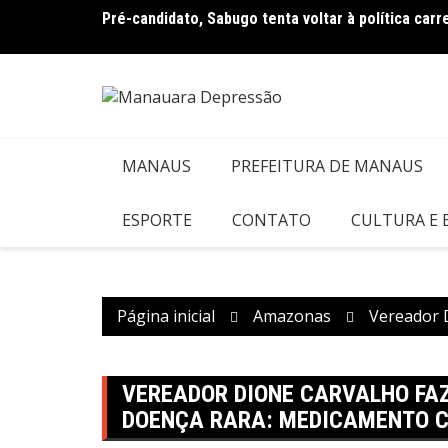
Ir
ampanha
Pré-candidato, Sabugo tenta voltar à política car
para
o
conteúdo
MANAUS
PREFEITURA DE MANAUS
ESPORTE
CONTATO
CULTURA E
Página inicial
Amazonas
Vereador 
VEREADOR DIONE CARVALHO FA
DOENÇA RARA: MEDICAMENTO C