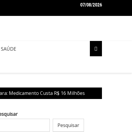
07/08/2026
aro pede ao STF para receber os filhos no Dia dos Pais
SAÚDE
Rara: Medicamento Custa R$ 16 Milhões
esquisar
Pesquisar