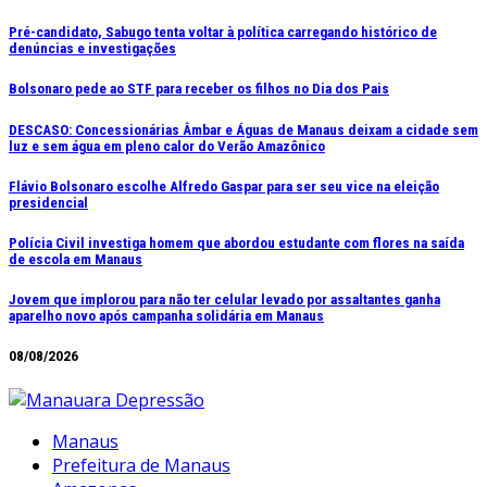
Ir
Pré-candidato, Sabugo tenta voltar à política carregando histórico de
denúncias e investigações
para
o
Bolsonaro pede ao STF para receber os filhos no Dia dos Pais
conteúdo
DESCASO: Concessionárias Âmbar e Águas de Manaus deixam a cidade sem
luz e sem água em pleno calor do Verão Amazônico
Flávio Bolsonaro escolhe Alfredo Gaspar para ser seu vice na eleição
presidencial
Polícia Civil investiga homem que abordou estudante com flores na saída
de escola em Manaus
Jovem que implorou para não ter celular levado por assaltantes ganha
aparelho novo após campanha solidária em Manaus
08/08/2026
Manaus
Prefeitura de Manaus