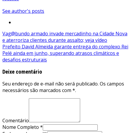
See author's posts
Navegação
Vag@bundo armado invade mercadinho na Cidade Nova
e aterroriza clientes durante assalto; veja vídeo
de
Prefeito David Almeida garante entrega do complexo Rei
Post
Pelé ainda em junho, superando atrasos climáticos e
desafios estruturais
Deixe comentário
Seu endereço de e-mail não será publicado. Os campos
necessários são marcados com *.
Comentário
Nome Completo *