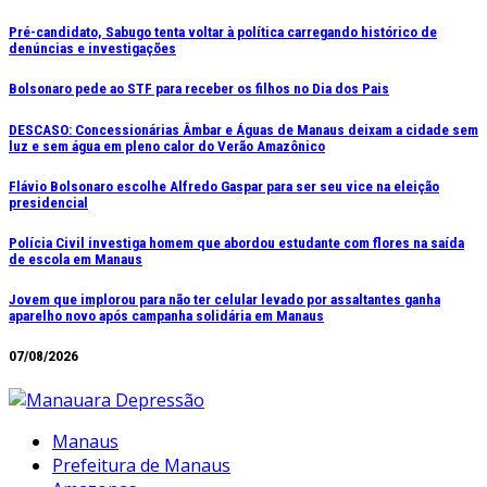
Ir
Pré-candidato, Sabugo tenta voltar à política carregando histórico de
denúncias e investigações
para
o
Bolsonaro pede ao STF para receber os filhos no Dia dos Pais
conteúdo
DESCASO: Concessionárias Âmbar e Águas de Manaus deixam a cidade sem
luz e sem água em pleno calor do Verão Amazônico
Flávio Bolsonaro escolhe Alfredo Gaspar para ser seu vice na eleição
presidencial
Polícia Civil investiga homem que abordou estudante com flores na saída
de escola em Manaus
Jovem que implorou para não ter celular levado por assaltantes ganha
aparelho novo após campanha solidária em Manaus
07/08/2026
Manaus
Prefeitura de Manaus