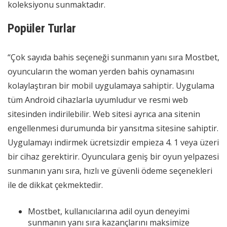
koleksiyonu sunmaktadır.
Popüler Turlar
“Çok sayıda bahis seçeneği sunmanın yanı sıra Mostbet,
oyuncuların the woman yerden bahis oynamasını
kolaylaştıran bir mobil uygulamaya sahiptir. Uygulama
tüm Android cihazlarla uyumludur ve resmi web
sitesinden indirilebilir. Web sitesi ayrıca ana sitenin
engellenmesi durumunda bir yansıtma sitesine sahiptir.
Uygulamayı indirmek ücretsizdir empieza 4. 1 veya üzeri
bir cihaz gerektirir. Oyunculara geniş bir oyun yelpazesi
sunmanın yanı sıra, hızlı ve güvenli ödeme seçenekleri
ile de dikkat çekmektedir.
Mostbet, kullanıcılarına adil oyun deneyimi
sunmanın yanı sıra kazançlarını maksimize