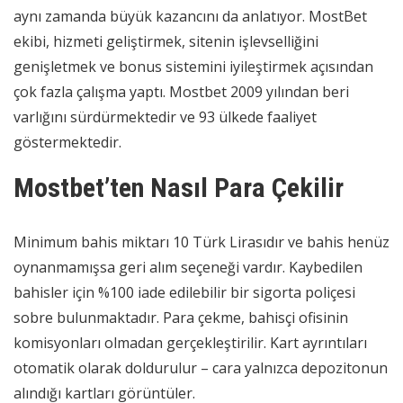
aynı zamanda büyük kazancını da anlatıyor. MostBet
ekibi, hizmeti geliştirmek, sitenin işlevselliğini
genişletmek ve bonus sistemini iyileştirmek açısından
çok fazla çalışma yaptı. Mostbet 2009 yılından beri
varlığını sürdürmektedir ve 93 ülkede faaliyet
göstermektedir.
Mostbet’ten Nasıl Para Çekilir
Minimum bahis miktarı 10 Türk Lirasıdır ve bahis henüz
oynanmamışsa geri alım seçeneği vardır. Kaybedilen
bahisler için %100 iade edilebilir bir sigorta poliçesi
sobre bulunmaktadır. Para çekme, bahisçi ofisinin
komisyonları olmadan gerçekleştirilir. Kart ayrıntıları
otomatik olarak doldurulur – cara yalnızca depozitonun
alındığı kartları görüntüler.