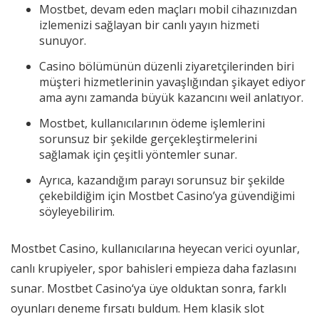
Mostbet, devam eden maçları mobil cihazınızdan
izlemenizi sağlayan bir canlı yayın hizmeti
sunuyor.
Casino bölümünün düzenli ziyaretçilerinden biri
müşteri hizmetlerinin yavaşlığından şikayet ediyor
ama aynı zamanda büyük kazancını weil anlatıyor.
Mostbet, kullanıcılarının ödeme işlemlerini
sorunsuz bir şekilde gerçekleştirmelerini
sağlamak için çeşitli yöntemler sunar.
Ayrıca, kazandığım parayı sorunsuz bir şekilde
çekebildiğim için Mostbet Casino’ya güvendiğimi
söyleyebilirim.
Mostbet Casino, kullanıcılarına heyecan verici oyunlar,
canlı krupiyeler, spor bahisleri empieza daha fazlasını
sunar. Mostbet Casino‘ya üye olduktan sonra, farklı
oyunları deneme fırsatı buldum. Hem klasik slot