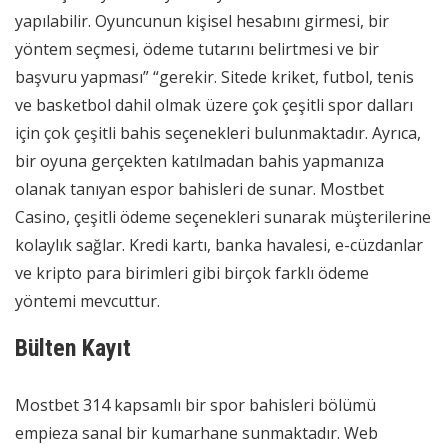
yapılabilir. Oyuncunun kişisel hesabını girmesi, bir
yöntem seçmesi, ödeme tutarını belirtmesi ve bir
başvuru yapması” “gerekir. Sitede kriket, futbol, tenis
ve basketbol dahil olmak üzere çok çeşitli spor dalları
için çok çeşitli bahis seçenekleri bulunmaktadır. Ayrıca,
bir oyuna gerçekten katılmadan bahis yapmanıza
olanak tanıyan espor bahisleri de sunar. Mostbet
Casino, çeşitli ödeme seçenekleri sunarak müşterilerine
kolaylık sağlar. Kredi kartı, banka havalesi, e-cüzdanlar
ve kripto para birimleri gibi birçok farklı ödeme
yöntemi mevcuttur.
Bülten Kayıt
Mostbet 314 kapsamlı bir spor bahisleri bölümü
empieza sanal bir kumarhane sunmaktadır. Web