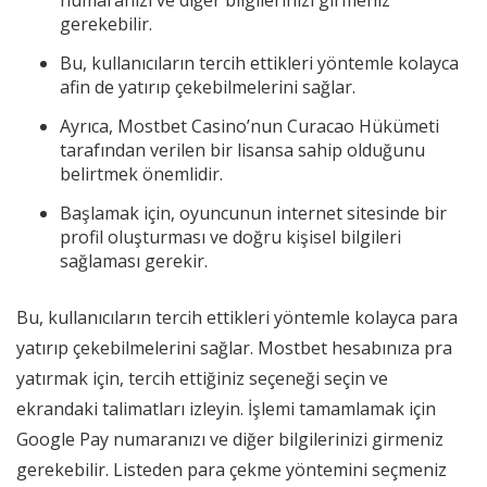
gerekebilir.
Bu, kullanıcıların tercih ettikleri yöntemle kolayca
afin de yatırıp çekebilmelerini sağlar.
Ayrıca, Mostbet Casino’nun Curacao Hükümeti
tarafından verilen bir lisansa sahip olduğunu
belirtmek önemlidir.
Başlamak için, oyuncunun internet sitesinde bir
profil oluşturması ve doğru kişisel bilgileri
sağlaması gerekir.
Bu, kullanıcıların tercih ettikleri yöntemle kolayca para
yatırıp çekebilmelerini sağlar. Mostbet hesabınıza pra
yatırmak için, tercih ettiğiniz seçeneği seçin ve
ekrandaki talimatları izleyin. İşlemi tamamlamak için
Google Pay numaranızı ve diğer bilgilerinizi girmeniz
gerekebilir. Listeden para çekme yöntemini seçmeniz