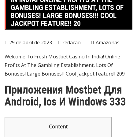
GAMBLING ESTABLISHMENT, LOTS OF
BONUSES! LARGE BONUSES!!! COOL
JACKPOT FEATURE!! 20
29 de abril de 2023
redacao
Amazonas
Welcome To Fresh Mostbet Casino In India! Online
Profits At The Gambling Establishment, Lots Of
Bonuses! Large Bonuses!!! Cool Jackpot Feature!! 209
Приложения Mostbet Для
Android, Ios И Windows 333
Content