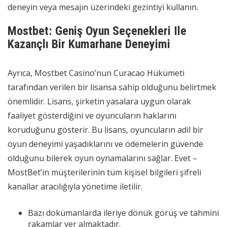
deneyin veya mesajın üzerindeki gezintiyi kullanın.
Mostbet: Geniş Oyun Seçenekleri Ile
Kazançlı Bir Kumarhane Deneyimi
Ayrıca, Mostbet Casino’nun Curacao Hükümeti
tarafından verilen bir lisansa sahip olduğunu belirtmek
önemlidir. Lisans, şirketin yasalara uygun olarak
faaliyet gösterdiğini ve oyuncuların haklarını
koruduğunu gösterir. Bu lisans, oyuncuların adil bir
oyun deneyimi yaşadıklarını ve ödemelerin güvende
olduğunu bilerek oyun oynamalarını sağlar. Evet –
MostBet’in müşterilerinin tüm kişisel bilgileri şifreli
kanallar aracılığıyla yönetime iletilir.
Bazı dokümanlarda ileriye dönük görüş ve tahmini
rakamlar yer almaktadır.