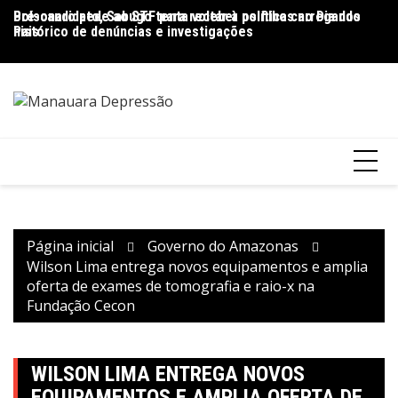
Ir
Pré-candidato, Sabugo tenta voltar à política carregando
Bolsonaro pede ao STF para receber os filhos no Dia dos
D
para
histórico de denúncias e investigações
Pais
de
o
V
conteúdo
Página inicial
Governo do Amazonas
Wilson Lima entrega novos equipamentos e amplia
oferta de exames de tomografia e raio-x na
Fundação Cecon
WILSON LIMA ENTREGA NOVOS
EQUIPAMENTOS E AMPLIA OFERTA DE