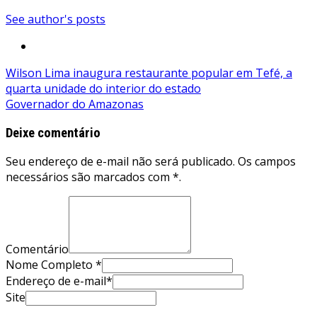
See author's posts
Navegação
Wilson Lima inaugura restaurante popular em Tefé, a
quarta unidade do interior do estado
de
Governador do Amazonas
Post
Deixe comentário
Seu endereço de e-mail não será publicado. Os campos
necessários são marcados com *.
Comentário
Nome Completo *
Endereço de e-mail*
Site