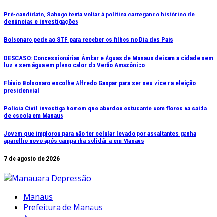
Ir
Pré-candidato, Sabugo tenta voltar à política carregando histórico de
denúncias e investigações
para
o
Bolsonaro pede ao STF para receber os filhos no Dia dos Pais
conteúdo
DESCASO: Concessionárias Âmbar e Águas de Manaus deixam a cidade sem
luz e sem água em pleno calor do Verão Amazônico
Flávio Bolsonaro escolhe Alfredo Gaspar para ser seu vice na eleição
presidencial
Polícia Civil investiga homem que abordou estudante com flores na saída
de escola em Manaus
Jovem que implorou para não ter celular levado por assaltantes ganha
aparelho novo após campanha solidária em Manaus
7 de agosto de 2026
Manaus
Prefeitura de Manaus