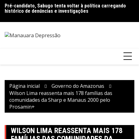
Ir
Pré-candidato, Sabugo tenta voltar à política carregando
Bolsonaro pede ao STF para receber os filhos no Dia dos
D
para
histórico de denúncias e investigações
Pais
de
o
V
conteúdo
Página inicial
Governo do Amazonas
Wilson Lima reassenta mais 178 famílias das
comunidades da Sharp e Manaus 2000 pelo
Prosamin+
WILSON LIMA REASSENTA MAIS 178
FAMÍLIAS DAS COMUNIDADES DA