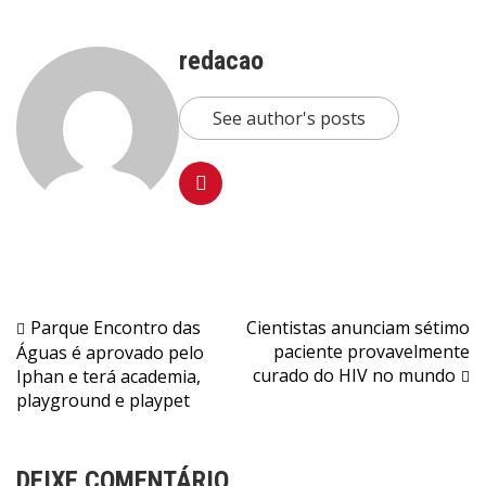
redacao
See author's posts
Navegação
Parque Encontro das
Cientistas anunciam sétimo
paciente provavelmente
Águas é aprovado pelo
de
curado do HIV no mundo
Iphan e terá academia,
Post
playground e playpet
DEIXE COMENTÁRIO