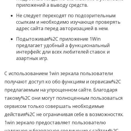
приложений а выводу средств.
Не следует переходят по подозрительным
ссылкам и необходимо изучающе проверять
адрес сайта перед авторизацией в нем.
Подытоживая%2C приложение 1Win
предлагает удобный а функциональный
интерфейс дли всех любителей ставок и
азартных игр.
С использованием 1win зеркала пользователи
получают доступ ко обо функциям и сервисам%2C
предлагаемым на упрощенном сайте. Благодаря
такому%2C они могут полноценным пользоваться
сервисом только совершать необходимые
действия%2C не ограничивая себе в возможностях.
1win зеркало предоставляет пользователю
надежное и безопасное соединение с сайтом%2C