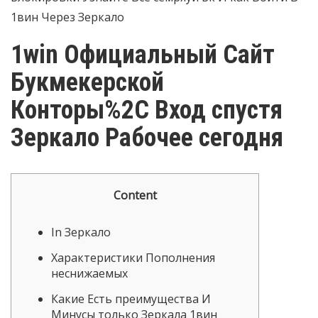
1вин Через Зеркало
1win Официальный Сайт
Букмекерской
Конторы%2C Вход спустя
Зеркало Рабочее сегодня
Content
In Зеркало
Характеристики Пополнения
неснижаемых
Какие Есть преимущества И
Минусы только Зеркала 1вин