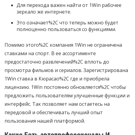
Для перехода важен найти от 1Win рабочее
зеркало же интернете.
Это означает%2C что теперь можно будет
полноценно пользоваться со функциями.
Помимо этого%2C компания 1Win не ограничена
ставками на спорт. В ее ассортименте
предостаточно развлечений%2C вплоть до
просмотра фильмов и сериалов. Зарегистрирована
1Win ставка в Кюрасао%2C где и приобрела
лицензию. 1Win постоянно обновляется%2C чтобы
предложить пользователям улучшенные функции и
интерфейс. Так позволяет нам остаетесь на
передовой и обеспечивать лучший опыт
пользования нашей платформой.
Какие Есть автопрофессионалы И