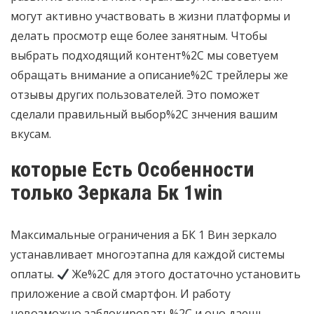
могут активно участвовать в жизни платформы и
делать просмотр еще более занятным. Чтобы
выбрать подходящий контент%2C мы советуем
обращать внимание а описание%2C трейлеры же
отзывы других пользователей. Это поможет
сделали правильный выбор%2C знчения вашим
вкусам.
которые Есть Особенности
только Зеркала Бк 1win
Максимальные ограничения а БК 1 Вин зеркало
устанавливает многоэтапна для каждой системы
оплаты.
Же%2C для этого достаточно установить
приложение а свой смартфон. И работу
невозможно заблокировать%2C и оно даешь