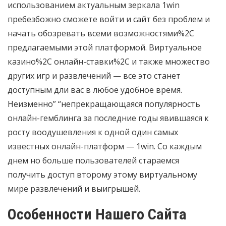
использованием актуальным зеркала 1win
пребезбожно сможете войти и сайт без проблем и
начать обозревать всеми возможностями%2C
предлагаемыми этой платформой. Виртуальное
казино%2C онлайн-ставки%2C и также множество
других игр и развлечений — все это станет
доступным дли вас в любое удобное время.
Неизменно” “непрекращающаяся популярность
онлайн-гемблинга за последние годы явившаяся к
росту воодушевления к одной один самых
известных онлайн-платформ — 1win. Со каждым
днем но больше пользователей стараемся
получить доступ второму этому виртуальному
мире развлечений и выигрышей.
Особенности Нашего Сайта