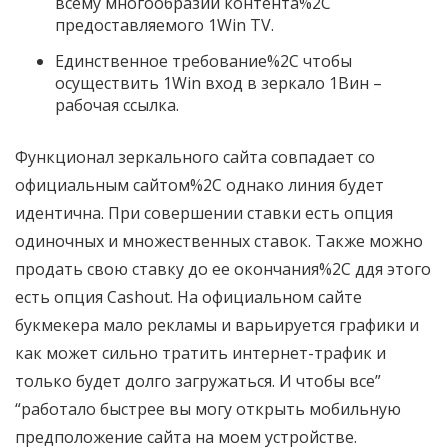
всему многообразии контента%2C
предоставляемого 1Win TV.
Единственное требование%2C чтобы
осуществить 1Win вход в зеркало 1Вин –
рабочая ссылка.
Функционал зеркального сайта совпадает со
официальным сайтом%2C однако линия будет
идентична. При совершении ставки есть опция
одиночных и множественных ставок. Также можно
продать свою ставку до ее окончания%2C ддя этого
есть опция Cashout. На официальном сайте
букмекера мало рекламы и варьируется графики и
как может сильно тратить интернет-трафик и
только будет долго загружаться. И чтобы все”
“работало быстрее вы могу открыть мобильную
предположение сайта на моем устройстве.