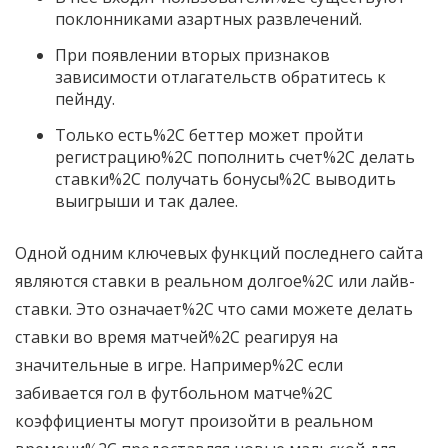
поклонниками азартных развлечений.
При появлении вторых признаков
зависимости отлагательств обратитесь к
пейнду.
Только есть%2C беттер может пройти
регистрацию%2C пополнить счет%2C делать
ставки%2C получать бонусы%2C выводить
выигрыши и так далее.
Одной одним ключевых функций последнего сайта
являются ставки в реальном долгое%2C или лайв-
ставки. Это означает%2C что сами можете делать
ставки во время матчей%2C реагируя на
значительные в игре. Например%2C если
забивается гол в футбольном матче%2C
коэффициенты могут произойти в реальном