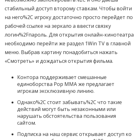
стабильный доступ второму ставкам. Чтобы войти
на него%2C игроку достаточно просто перейдет по
рабочей ссылке на зеркало а ввести связку
логин%2Fпароль. Для открытия онлайн-кинотеатра
необходимо перейти же раздел 1Win TV в главной
меню. Выбрав картину понадобиться нажать
«Смотреть» и дождаться открытия фильма.
Контора поддерживает смешанные
единоборства Pop MMA же предлагает
игрокам эксклюзивную линию.
Однако%2C стоит забывать%2C что такие
действий могут быть незаконными или
нарушать обстоятельства пользования
сайтом.
Подписка на наш сервис открывает доступ ко