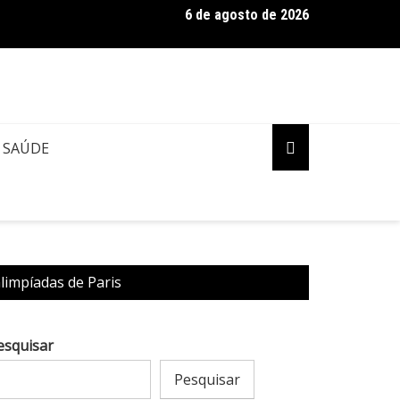
6 de agosto de 2026
SO: Concessionárias Âmbar e Águas de Manaus deixam a cidade 
rão Amazônico
SAÚDE
limpíadas de Paris
esquisar
Pesquisar