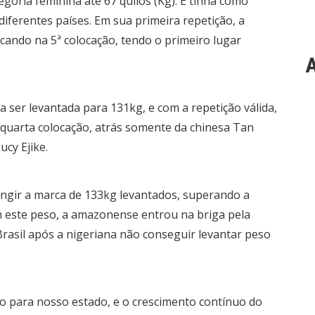
goria feminina até 67 quilos (Kg). E tinha como
diferentes países. Em sua primeira repetição, a
ando na 5ª colocação, tendo o primeiro lugar
A
 ser levantada para 131kg, e com a repetição válida,
 quarta colocação, atrás somente da chinesa Tan
ucy Ejike.
tingir a marca de 133kg levantados, superando a
m este peso, a amazonense entrou na briga pela
Brasil após a nigeriana não conseguir levantar peso
o para nosso estado, e o crescimento contínuo do