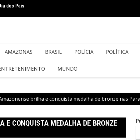
Dia dos Pais
DESCA
do Ve
AMAZONAS
BRASIL
POLÍCIA
POLÍTICA
 ENTRETENIMENTO
MUNDO
 Amazonense brilha e conquista medalha de bronze nas Para
P
HA E CONQUISTA MEDALHA DE BRONZE