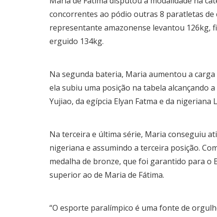
Maria de Fátima disputou a modalidade na cate
concorrentes ao pódio outras 8 paratletas de 
representante amazonense levantou 126kg, fic
erguido 134kg.
Na segunda bateria, Maria aumentou a carga a
ela subiu uma posição na tabela alcançando a
Yujiao, da egípcia Elyan Fatma e da nigeriana L
Na terceira e última série, Maria conseguiu a
nigeriana e assumindo a terceira posição. Co
medalha de bronze, que foi garantido para o 
superior ao de Maria de Fátima.
“O esporte paralímpico é uma fonte de orgulh