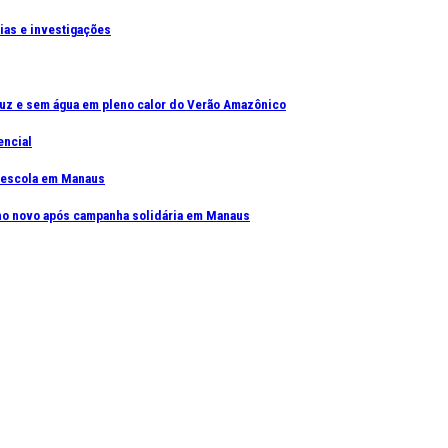
cias e investigações
uz e sem água em pleno calor do Verão Amazônico
encial
e escola em Manaus
elho novo após campanha solidária em Manaus