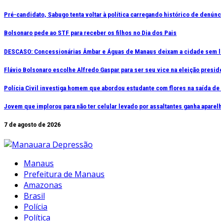
Ir
Pré-candidato, Sabugo tenta voltar à política carregando histórico de denún
para
Bolsonaro pede ao STF para receber os filhos no Dia dos Pais
o
conteúdo
DESCASO: Concessionárias Âmbar e Águas de Manaus deixam a cidade sem l
Flávio Bolsonaro escolhe Alfredo Gaspar para ser seu vice na eleição presid
Polícia Civil investiga homem que abordou estudante com flores na saída d
Jovem que implorou para não ter celular levado por assaltantes ganha apar
7 de agosto de 2026
Manaus
Prefeitura de Manaus
Amazonas
Brasil
Polícia
Política