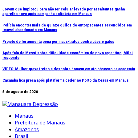
Ir
Jovem que implorou para não ter celular levado por assaltantes ganha
aparelho novo após campanha solidária em Manaus
para
o
Polícia encontra mais de quinze quilos de entorpecentes escondidos em
conteúdo
imóvel abandonado em Manaus
Projeto de lei aumenta pena por maus-tratos contra cães e gatos
Após fala de Messi sobre dificuldade econômica do povo argentino, Milei
responde
VÍDEO: Mulher grava treino e descobre homem em ato obsceno na academia
Caçamba fica presa após plataforma ceder no Porto da Ceasa em Manaus
5 de agosto de 2026
Manaus
Prefeitura de Manaus
Amazonas
Brasil