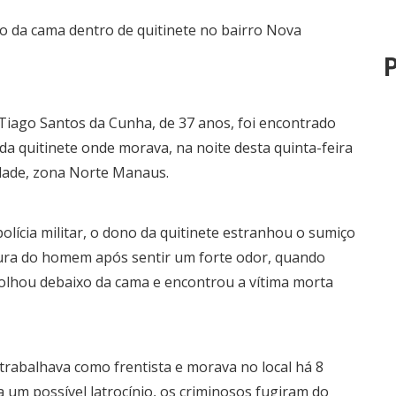
P
ago Santos da Cunha, de 37 anos, foi encontrado
a quitinete onde morava, na noite desta quinta-feira
idade, zona Norte Manaus.
lícia militar, o dono da quitinete estranhou o sumiço
ocura do homem após sentir um forte odor, quando
olhou debaixo da cama e encontrou a vítima morta
 trabalhava como frentista e morava no local há 8
a um possível latrocínio, os criminosos fugiram do