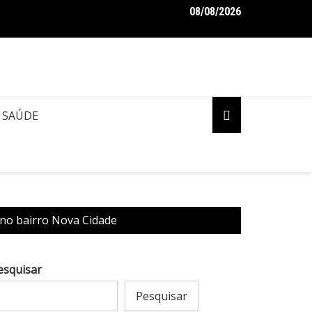
08/08/2026
aro pede ao STF para receber os filhos no Dia dos Pais
SAÚDE
 no bairro Nova Cidade
esquisar
Pesquisar