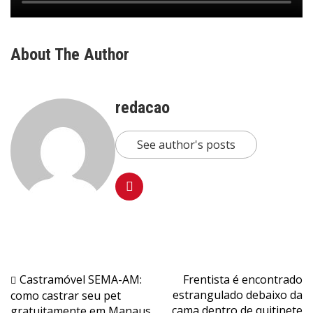
About The Author
redacao
See author's posts
Navegação
Castramóvel SEMA-AM:
Frentista é encontrado
estrangulado debaixo da
como castrar seu pet
de
cama dentro de quitinete
gratuitamente em Manaus