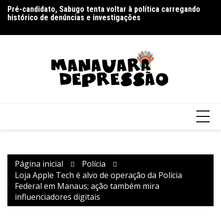
Ir
Pré-candidato, Sabugo tenta voltar à política carregando
Bolsonaro pede ao STF para receber os filhos no Dia dos
D
para
histórico de denúncias e investigações
Pais
de
o
V
conteúdo
Página inicial
Polícia
Loja Apple Tech é alvo de operação da Polícia
Federal em Manaus; ação também mira
influenciadores digitais