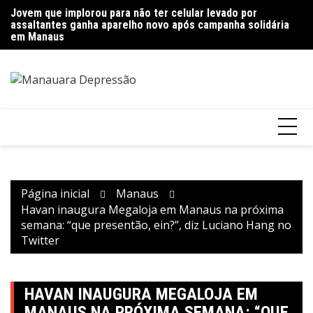
Ir
Jovem que implorou para não ter celular levado por
Polícia encontra mais de quinze quilos de entorpecentes
Pr
para
assaltantes ganha aparelho novo após campanha solidária
escondidos em imóvel abandonado em Manaus
g
o
em Manaus
conteúdo
Página inicial
Manaus
Havan inaugura Megaloja em Manaus na próxima
semana: “que presentão, ein?”, diz Luciano Hang no
Twitter
HAVAN INAUGURA MEGALOJA EM
MANAUS NA PRÓXIMA SEMANA: “QUE